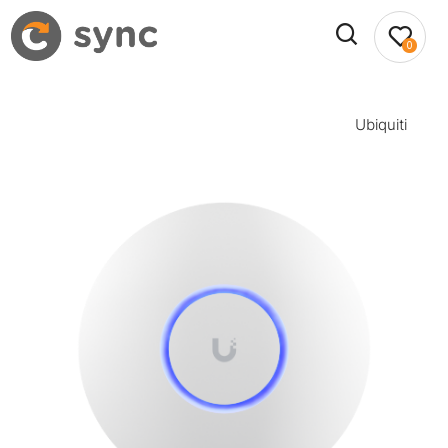
0
Ubiquiti