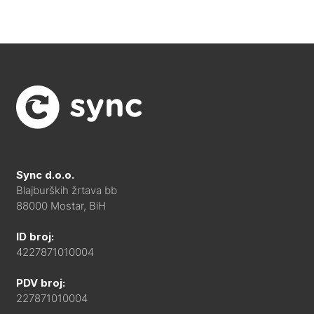
Sync d.o.o.
Blajburških žrtava bb
88000 Mostar, BiH
ID broj:
4227871010004
PDV broj:
227871010004