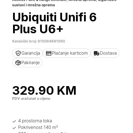
sustavi i mrežna oprema
Ubiquiti Unifi 6
Plus U6+
Kataloški broj: 810084691090
Garancija
Plaćanje karticom
Dostava
Pakiranje
329.90
KM
PDV uračunat u cijenu
4 prostorna toka
Pokrivenost 140 m²