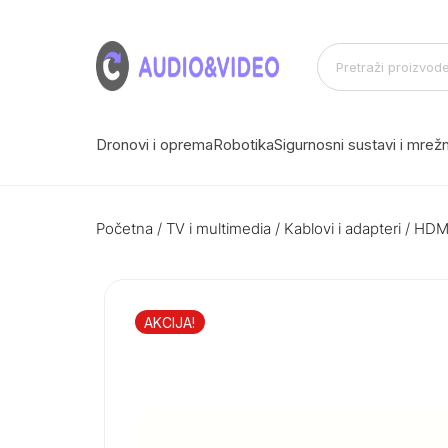
Dronovi i oprema
Robotika
Sigurnosni sustavi i mre
Početna
/
TV i multimedia
/
Kablovi i adapteri
/
HDMI
AKCIJA!