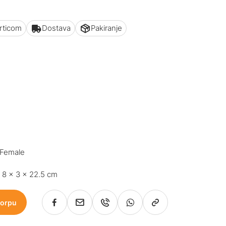
articom
Dostava
Pakiranje
 Female
: 8 x 3 x 22.5 cm
korpu