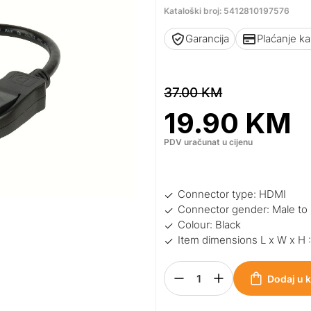
Kataloški broj: 5412810197576
Garancija
Plaćanje k
37.00
KM
19.90
KM
PDV uračunat u cijenu
Connector type: HDMI
Connector gender: Male to
Colour: Black
Item dimensions L x W x H 
Dodaj u 