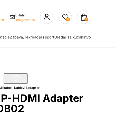
E-mail
0
0
281
info@sync.ba
nzole
Zabava, rekreacija i sport
Uređaji za kućanstvo
I kabeli
,
Kablovi i adapteri
 DP-HDMI Adapter
0B02