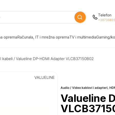
Telefon
+38736835
žna oprema
Računala, IT i mrežna oprema
TV i multimedia
Gaming/ko
 kabeli
/ Valueline DP-HDMI Adapter VLCB37150B02
VALUELINE
Audio / Video kablovi i adapteri
,
HDM
Valueline
VLCB3715