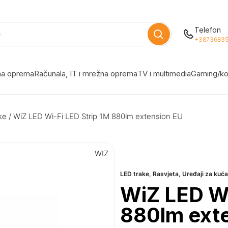
Telefon
+38736835
žna oprema
Računala, IT i mrežna oprema
TV i multimedia
Gaming/ko
ke
/ WiZ LED Wi-Fi LED Strip 1M 880lm extension EU
WIZ
LED trake
,
Rasvjeta
,
Uređaji za kuć
WiZ LED Wi
880lm ext