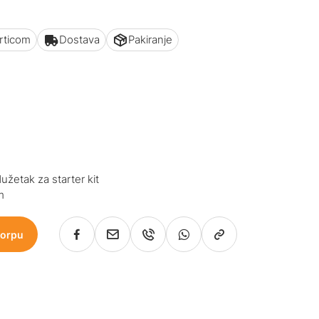
articom
Dostava
Pakiranje
dužetak za starter kit
m
korpu