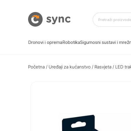
Dronovi i oprema
Robotika
Sigurnosni sustavi i mre
Početna
/
Uređaji za kućanstvo
/
Rasvjeta
/
LED tra