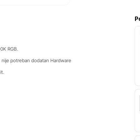
P
00K RGB.
e, nije potreban dodatan Hardware
it.