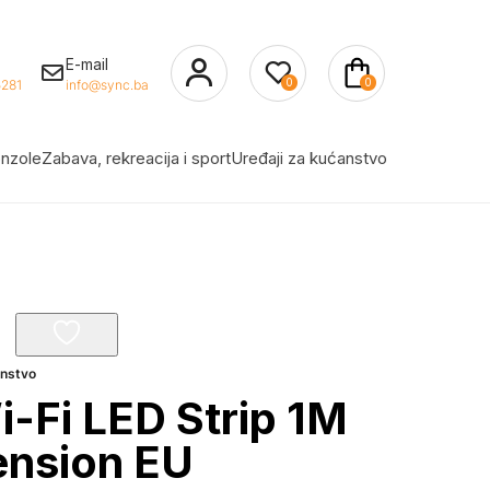
E-mail
0
0
281
info@sync.ba
nzole
Zabava, rekreacija i sport
Uređaji za kućanstvo
anstvo
-Fi LED Strip 1M
ension EU