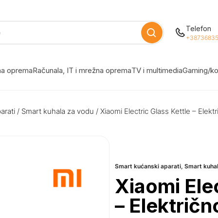
Telefon
+38736835
žna oprema
Računala, IT i mrežna oprema
TV i multimedia
Gaming/ko
arati
/
Smart kuhala za vodu
/ Xiaomi Electric Glass Kettle – Elekt
Smart kućanski aparati
,
Smart kuha
Xiaomi Elec
– Električn