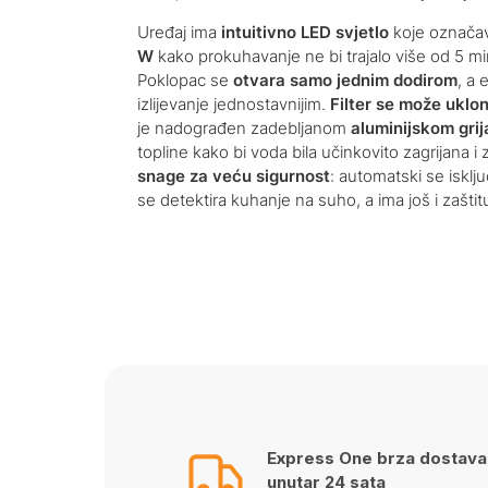
Uređaj ima
intuitivno LED svjetlo
koje označav
W
kako prokuhavanje ne bi trajalo više od 5 mi
Poklopac se
otvara samo jednim dodirom
, a 
izlijevanje jednostavnijim.
Filter se može ukloni
je nadograđen zadebljanom
aluminijskom gri
topline kako bi voda bila učinkovito zagrijana i
snage za veću sigurnost
: automatski se isklj
se detektira kuhanje na suho, a ima još i zašti
Express One brza dostava
unutar 24 sata