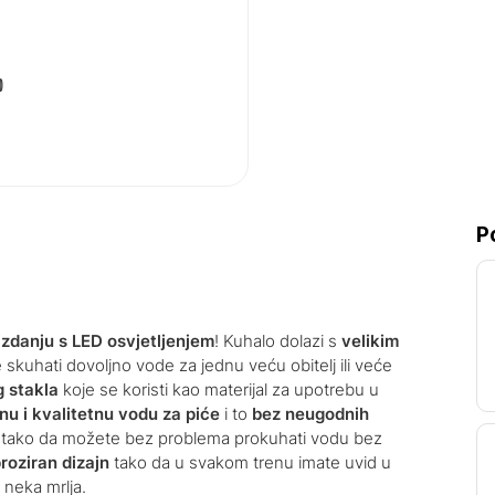
P
zdanju s LED osvjetljenjem
! Kuhalo dolazi s
velikim
kuhati dovoljno vode za jednu veću obitelj ili veće
g stakla
koje se koristi kao materijal za upotrebu u
nu i kvalitetnu vodu za piće
i to
bez neugodnih
tako da možete bez problema prokuhati vodu bez
roziran dizajn
tako da u svakom trenu imate uvid u
a neka mrlja.