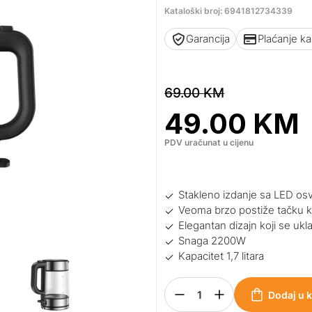
Kataloški broj: 6941812734339
Garancija
Plaćanje k
69.00
KM
49.00
KM
PDV uračunat u cijenu
Stakleno izdanje sa LED osv
Veoma brzo postiže tačku k
Elegantan dizajn koji se ukl
Snaga 2200W
Kapacitet 1,7 litara
Dodaj u 