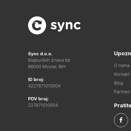
Upozn
Sync d.o.o.
Blajburških žrtava bb
O nama
88000 Mostar, BiH
Kontakt i
ID broj:
Blog
4227871010004
Partneri
PDV broj:
Pratit
227871010004