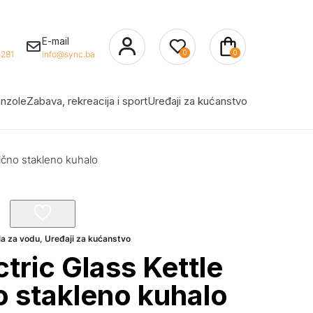
E-mail
0
0
281
info@sync.ba
nzole
Zabava, rekreacija i sport
Uređaji za kućanstvo
rično stakleno kuhalo
la za vodu
,
Uređaji za kućanstvo
tric Glass Kettle
o stakleno kuhalo