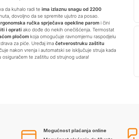
a da kuhalo radi te
ima izlaznu snagu od 2200
nuta, dovoljno da se spremite ujutro za posao.
e
rgonomska ručka sprječava opekline parom
i čini
ti i oprati
ako dođe do nekih onečišćenja. Termostat
jaćom pločom
koja omogućuje ravnomjernu raspodjelu
 zdrava za piće. Uređaj ima
četverostruku zaštitu
učuje nakon vrenja i automatski se isključuje struja kada
tu osiguračem te zaštitu od strujnog udara!
Mogućnost plaćanja online