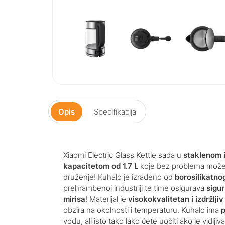
Opis
Specifikacija
Xiaomi Electric Glass Kettle sada u
staklenom i
kapacitetom od 1.7 L
koje bez problema može s
druženje! Kuhalo je izrađeno od
borosilikatno
prehrambenoj industriji te time osigurava
sigur
mirisa
! Materijal je
visokokvalitetan i izdržljiv
obzira na okolnosti i temperaturu. Kuhalo ima
p
vodu, ali isto tako lako ćete uočiti ako je vidljiv