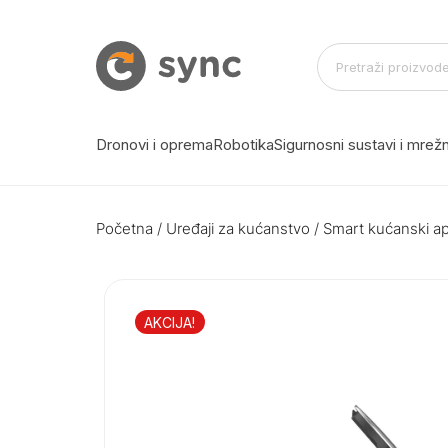
Dronovi i oprema
Robotika
Sigurnosni sustavi i mre
Početna
/
Uređaji za kućanstvo
/
Smart kućanski ap
AKCIJA!