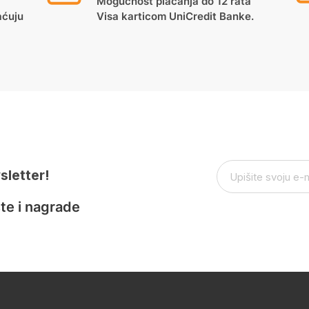
Mogućnost plaćanja do 12 rata
aćuju
Visa karticom UniCredit Banke.
sletter!
te i nagrade