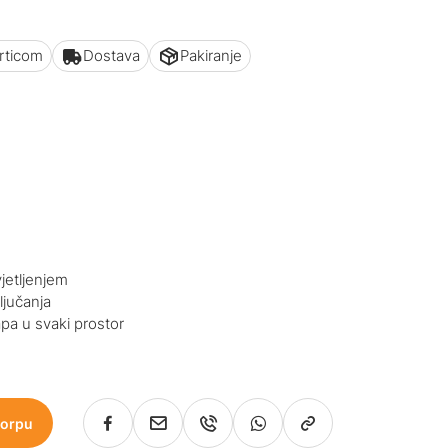
articom
Dostava
Pakiranje
jetljenjem
ljučanja
apa u svaki prostor
korpu