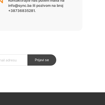
Kontaktirajte nas putem maila na
info@sync.ba ili pozivom na broj
+38736835281.
Prijavi se