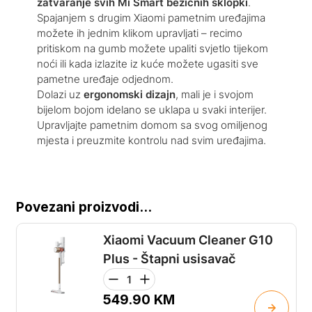
zatvaranje svih Mi Smart bežičnih sklopki
.
Spajanjem s drugim Xiaomi pametnim uređajima
možete ih jednim klikom upravljati – recimo
pritiskom na gumb možete upaliti svjetlo tijekom
noći ili kada izlazite iz kuće možete ugasiti sve
pametne uređaje odjednom.
Dolazi uz
ergonomski dizajn
, mali je i svojom
bijelom bojom idelano se uklapa u svaki interijer.
Upravljajte pametnim domom sa svog omiljenog
mjesta i preuzmite kontrolu nad svim uređajima.
Povezani proizvodi...
Xiaomi Vacuum Cleaner G10
Plus - Štapni usisavač
549.90
KM