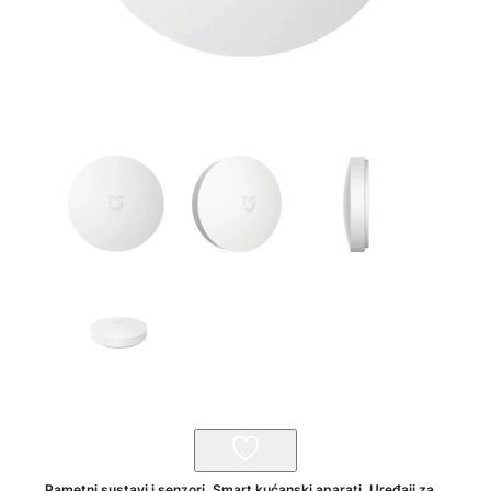
Pametni sustavi i senzori
,
Smart kućanski aparati
,
Uređaji za