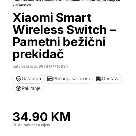
kućanstvo
Xiaomi Smart
Wireless Switch –
Pametni bežični
prekidač
Kataloški broj: 6934177710834
Garancija
Plaćanje karticom
Dostava
Pakiranje
34.90
KM
PDV uračunat u cijenu