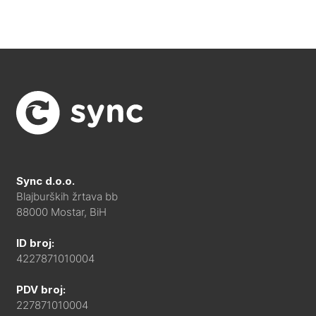
Sync d.o.o.
Blajburških žrtava bb
88000 Mostar, BiH
ID broj:
4227871010004
PDV broj:
227871010004