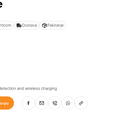
e
articom
Dostava
Pakiranje
 detection and wireless charging
korpu