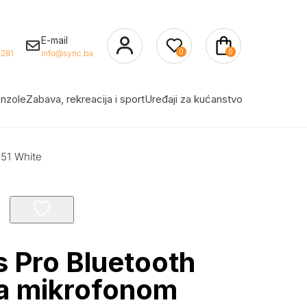
E-mail
0
0
281
info@sync.ba
nzole
Zabava, rekreacija i sport
Uređaji za kućanstvo
V51 White
 Pro Bluetooth
sa mikrofonom