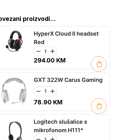
ovezani proizvodi...
HyperX Cloud II headset
Red
294.00
KM
GXT 322W Carus Gaming
78.90
KM
Logitech slušalice s
mikrofonom H111*