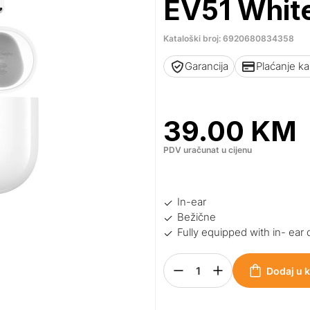
EV51 Whit
Kataloški broj: 6920680834358
Garancija
Plaćanje k
39.00
KM
PDV uračunat u cijenu
In-ear
Bežične
Fully equipped with in- ear
Dodaj u 