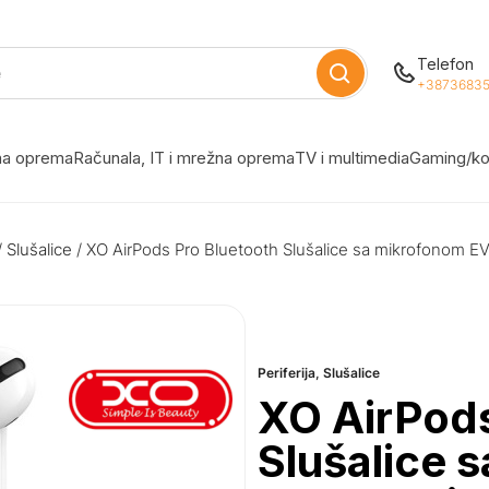
Telefon
+38736835
žna oprema
Računala, IT i mrežna oprema
TV i multimedia
Gaming/ko
/
Slušalice
/ XO AirPods Pro Bluetooth Slušalice sa mikrofonom E
Periferija
,
Slušalice
XO AirPods
Slušalice 