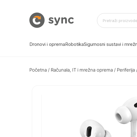
Dronovi i oprema
Robotika
Sigurnosni sustavi i mre
Početna
/
Računala, IT i mrežna oprema
/
Periferija