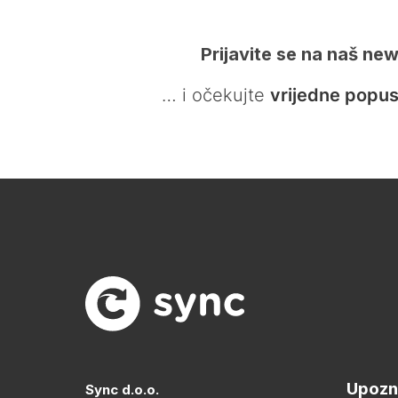
Prijavite se na naš new
… i očekujte
vrijedne popus
Upozn
Sync d.o.o.