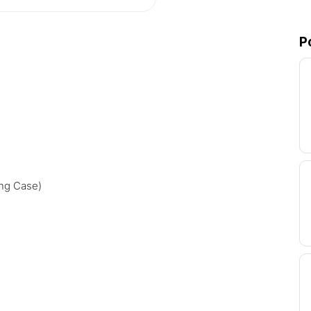
P
ing Case)