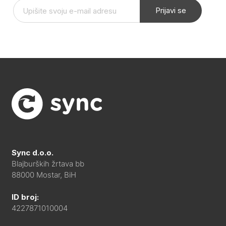
Prijavi se
Sync d.o.o.
Blajburških žrtava bb
88000 Mostar, BiH
ID broj:
4227871010004