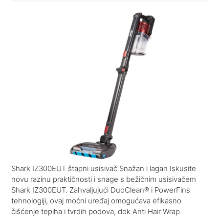
Shark IZ300EUT štapni usisivač Snažan i lagan Iskusite
novu razinu praktičnosti i snage s bežičnim usisivačem
Shark IZ300EUT. Zahvaljujući DuoClean® i PowerFins
tehnologiji, ovaj moćni uređaj omogućava efikasno
čišćenje tepiha i tvrdih podova, dok Anti Hair Wrap