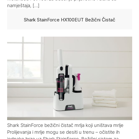
namještaja, […]
Shark StainForce HX100EUT Bežični Čistač
Shark StainForce bežični čistač mrlja koji uništava mrlje
Prolijevanja i mrlje mogu se desiti u trenu – očistite ih
jednako brzo uz Shark StainForce. Bežični sistem za