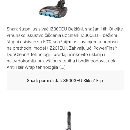
Shark štapni usisivač IZ300EU Bežični, snažan i tih Otkrijte
vrhunsko iskustvo čišćenja uz Shark IZ300EU – bežični
štapni usisivač sa 50% snažnijim usisavanjem u odnosu
na prethodni model (IZ201EU). Zahvaljujući PowerFins™ i
DuoClean® tehnologiji, uređaj učinkovito uklanja i
najtvrdokorniju prljavštinu s tepiha i tvrdih podova, dok
Anti Hair Wrap tehnologija […]
Shark parni čistač S6003EU Klik n’ Flip