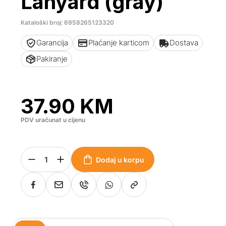
Lanyard (gray)
Kataloški broj: 6958265123320
Garancija
Plaćanje karticom
Dostava
Pakiranje
37.90
KM
PDV uračunat u cijenu
Dodaj u korpu