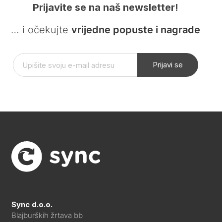
Prijavite se na naš newsletter!
… i očekujte
vrijedne popuste i nagrade
Prijavi se
Sync d.o.o.
Blajburških žrtava bb