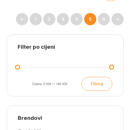
←
1
2
3
4
5
6
→
Filter po cijeni
Filtriraj
Cijena:
0 KM
—
140 KM
Min
Maks
cijena
cijena
Brendovi