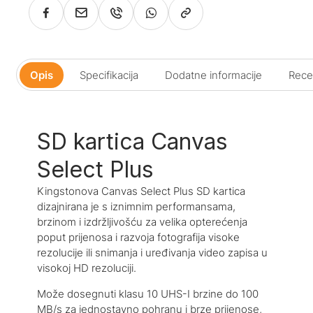
Opis
Specifikacija
Dodatne informacije
Recen
SD kartica Canvas
Select Plus
Kingstonova Canvas Select Plus SD kartica
dizajnirana je s iznimnim performansama,
brzinom i izdržljivošću za velika opterećenja
poput prijenosa i razvoja fotografija visoke
rezolucije ili snimanja i uređivanja video zapisa u
visokoj HD rezoluciji.
Može dosegnuti klasu 10 UHS-I brzine do 100
MB/s za jednostavno pohranu i brze prijenose,