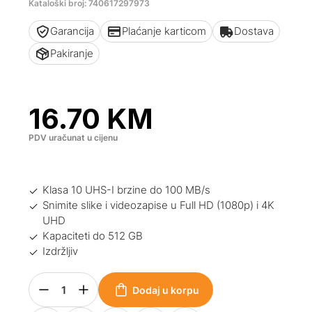
Kataloški broj: 740617297973
Garancija
Plaćanje karticom
Dostava
Pakiranje
16.70
KM
PDV uračunat u cijenu
Klasa 10 UHS-I brzine do 100 MB/s
Snimite slike i videozapise u Full HD (1080p) i 4K
UHD
Kapaciteti do 512 GB
Izdržljiv
Dodaj u korpu