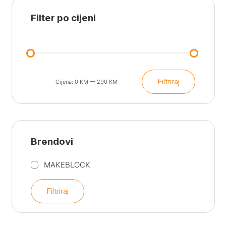
Filter po cijeni
Filtriraj
Cijena:
0 KM
—
290 KM
Min
Maks
cijena
cijena
Brendovi
MAKEBLOCK
Filtriraj