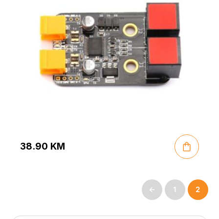
38.90
KM
←
1
2