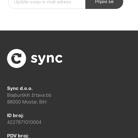
Prijavi se
Sync d.o.o.
Blajburških žrtava bb
88000 Mostar, BiH
ID broj:
4227871010004
PDV broj: