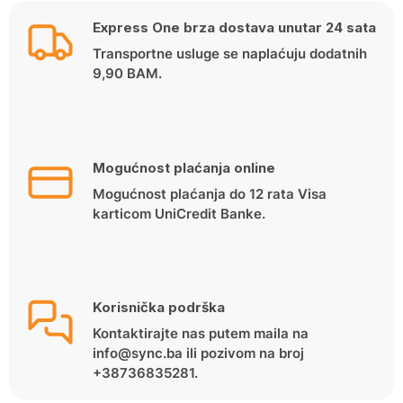
449.00 KM.
319.00 KM.
Express One brza dostava unutar 24 sata
Transportne usluge se naplaćuju dodatnih
9,90 BAM.
Mogućnost plaćanja online
Mogućnost plaćanja do 12 rata Visa
karticom UniCredit Banke.
Korisnička podrška
Kontaktirajte nas putem maila na
info@sync.ba ili pozivom na broj
+38736835281.