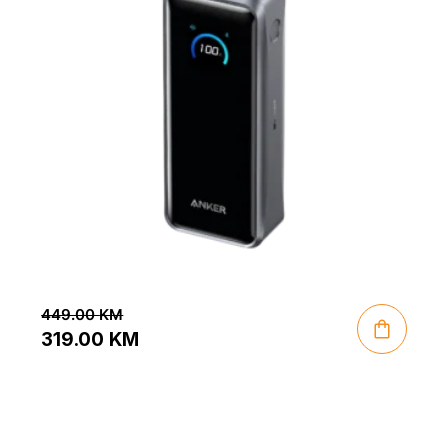
449.00
KM
319.00
KM
Original
Current
price
price
was:
is: