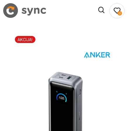
0
AKCIJA!