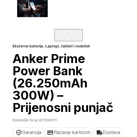
Eksterne baterije
,
Laptopi, tableti i mobiteli
Anker Prime
Power Bank
(26.250mAh
300W) –
Prijenosni punjač
Kataloški broj: A110AH11
Garancija
Plaćanje karticom
Dostava