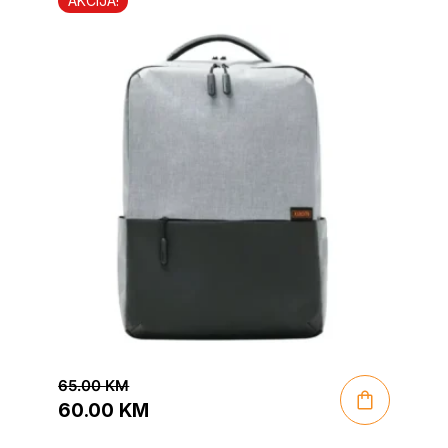
AKCIJA!
65.00
KM
60.00
KM
Original
Current