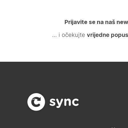
Prijavite se na naš new
… i očekujte
vrijedne popus