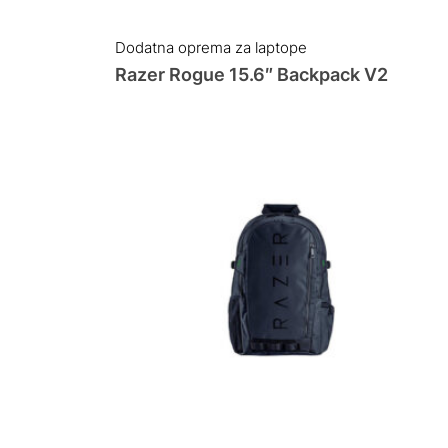
price
price
was:
is:
Dodatna oprema za laptope
65.00 KM.
60.00 KM.
Razer Rogue 15.6″ Backpack V2