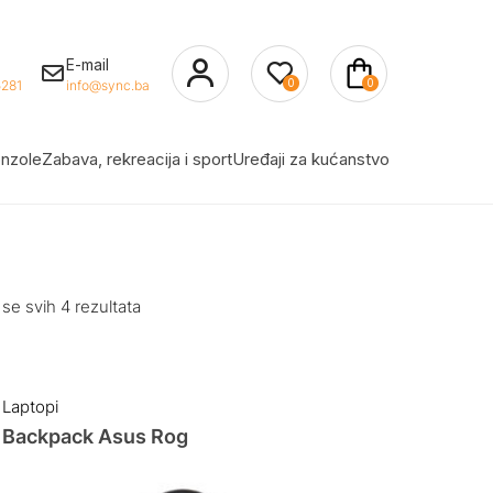
E-mail
0
0
281
info@sync.ba
nzole
Zabava, rekreacija i sport
Uređaji za kućanstvo
 se svih 4 rezultata
Laptopi
Backpack Asus Rog