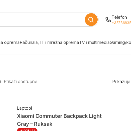
Telefon
+38736835
žna oprema
Računala, IT i mrežna oprema
TV i multimedia
Gaming/ko
Prikaži dostupne
Prikazuje
Laptopi
Xiaomi Commuter Backpack Light
Gray – Ruksak