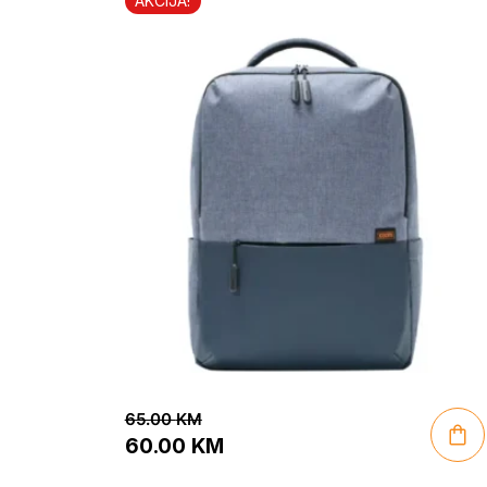
AKCIJA!
65.00
KM
60.00
KM
Original
Current