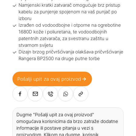
Namjenski kratki zatvarač omogućuje brz pristup
kabelu za punjenje spojenom na vaš punjač po
izboru
Izrađen od vodoodbojne i otporne na ogrebotine
1680D kože i poliuretana, te vodoodbojnih
patentnih zatvarača, za svestranu zaštitu u
stvarnom svijetu
Dizajn brzog pričvršćivanja olakšava pričvršćivanje
Rangera BP2500 na druge putne torbe
Pošalji upit za ovaj proizvod
Dugme "Pošalji upit za ovaj proizvod"
omogućava korisnicima da brzo zatraže dodatne
informacije ili postave pitanja u vezi s
proizvodom. Klikom na dugme, korisnik