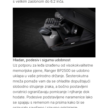
s velikim zaslonom do 6.2 inča.
Hladan, podesiv i sigurna udobnost
Uz potporu za leđa izrađenu od visokokvalitetne
memorijske pjene, Ranger BP2500 se udobno
uklapa u vaše prirodno držanje. Šesterokutna
mreža pomaže vam da se ohladite dopuštajući
slobodno strujanje zraka, a bočno postavljeni
ovratnici ograničavaju pomicanje i njihanje dok
hodate. Podesive podstavljene naramenice lako
se spajaju s remenom na prsima kako bi se
osiguralo savršeno i sigurno pristajanje.