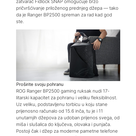
zatvarač Fidlock SNAP omogućuje brzo
pričvršćivanje priloženog prednjeg džepa — tako
da je Ranger BP2500 spreman za rad kad god
ste.
Proširite svoju pohranu
ROG Ranger BP2500 gaming ruksak nudi 17-
litarski kapacitet za pohranu i veliku fleksibilnost.
Uz veliku, podstavljenu torbicu u koju stane
prijenosno računalo od 15.6 inča, tu je i 11
unutarnjih džepova za udoban prijenos svega, od
miša i slušalica do ključeva, olovaka i punjača.
Postoji čak i džep za moderne pametne telefone