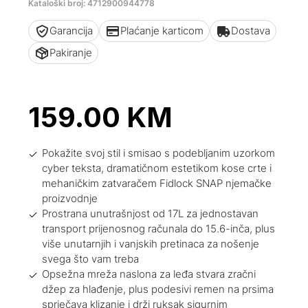
Kataloški broj: 4712900944778
Garancija
Plaćanje karticom
Dostava
Pakiranje
159.00
KM
Pokažite svoj stil i smisao s podebljanim uzorkom
cyber teksta, dramatičnom estetikom kose crte i
mehaničkim zatvaračem Fidlock SNAP njemačke
proizvodnje
Prostrana unutrašnjost od 17L za jednostavan
transport prijenosnog računala do 15.6-inča, plus
više unutarnjih i vanjskih pretinaca za nošenje
svega što vam treba
Opsežna mreža naslona za leđa stvara zračni
džep za hlađenje, plus podesivi remen na prsima
sprječava klizanje i drži ruksak sigurnim