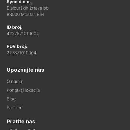
Sync d.o.o.
Blajburških žrtava bb
88000 Mostar, BiH
ID broj:
4227871010004
PDV broj:
227871010004
Upoznajte nas
O nama
Kontakt i lokacija
Blog
Partneri
Pratite nas