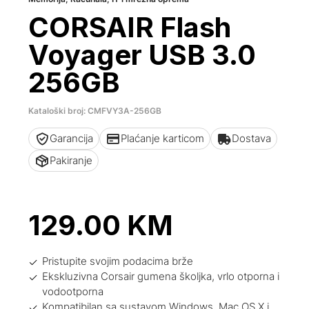
CORSAIR Flash
Voyager USB 3.0
256GB
Kataloški broj: CMFVY3A-256GB
Garancija
Plaćanje karticom
Dostava
Pakiranje
129.00
KM
Pristupite svojim podacima brže
Ekskluzivna Corsair gumena školjka, vrlo otporna i
vodootporna
Kompatibilan sa sustavom Windows, Mac OS X i