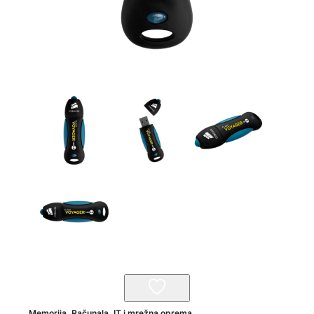
Memorija
,
Računala, IT i mrežna oprema