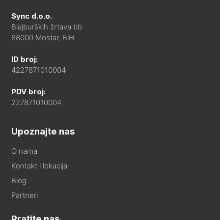
Sync d.o.o.
Blajburških žrtava bb
88000 Mostar, BiH
ID broj:
4227871010004
PDV broj:
227871010004
Upoznajte nas
O nama
Kontakt i lokacija
Blog
Partneri
Pratite nas