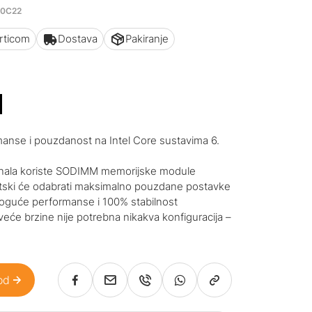
00C22
articom
Dostava
Pakiranje
M
manse i pouzdanost na Intel Core sustavima 6.
unala koriste SODIMM memorijske module
tski će odabrati maksimalno pouzdane postavke
moguće performanse i 100% stabilnost
veće brzine nije potrebna nikakva konfiguracija –
od