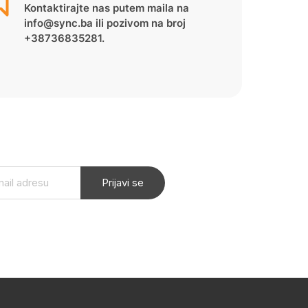
Kontaktirajte nas putem maila na
info@sync.ba ili pozivom na broj
+38736835281.
Prijavi se