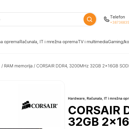
Telefon
+38736835
žna oprema
Računala, IT i mrežna oprema
TV i multimedia
Gaming/ko
e
/
RAM memorija
/ CORSAIR DDR4, 3200MHz 32GB 2x16GB SO
Hardware
,
Računala, IT i mrežna o
CORSAIR 
32GB 2x1