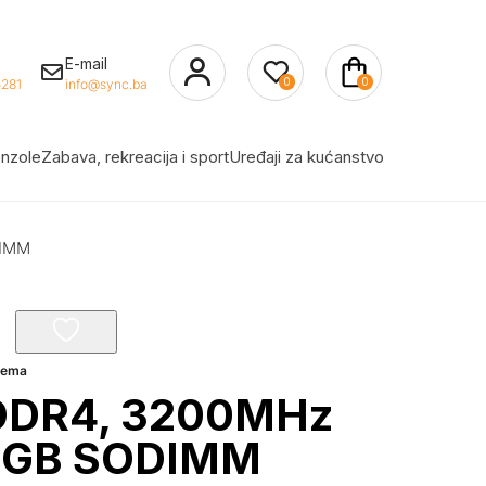
E-mail
0
0
281
info@sync.ba
nzole
Zabava, rekreacija i sport
Uređaji za kućanstvo
DIMM
prema
DDR4, 3200MHz
6GB SODIMM