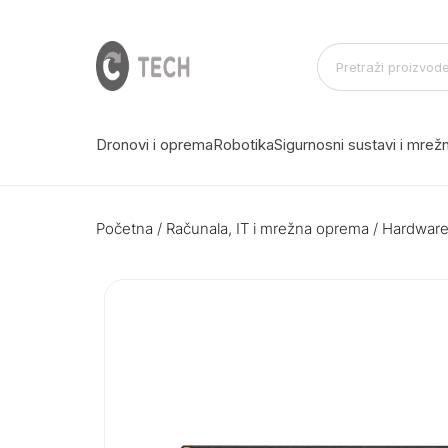
Dronovi i oprema
Robotika
Sigurnosni sustavi i mre
Početna
/
Računala, IT i mrežna oprema
/
Hardwar