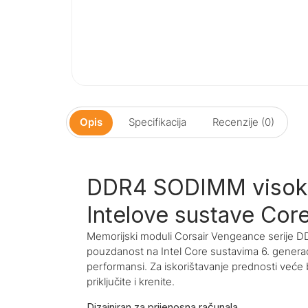
Opis
Specifikacija
Recenzije (0)
DDR4 SODIMM visoki
Intelove sustave Core
Memorijski moduli Corsair Vengeance serije D
pouzdanost na Intel Core sustavima 6. generac
performansi. Za iskorištavanje prednosti veće 
priključite i krenite.
Dizajniran za prijenosna računala