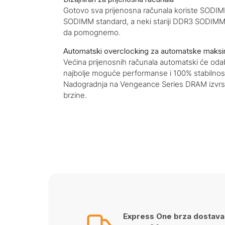
Gotovo sva prijenosna računala koriste SODI
SODIMM standard, a neki stariji DDR3 SODIMM s
da pomognemo.
Automatski overclocking za automatske maks
Većina prijenosnih računala automatski će od
najbolje moguće performanse i 100% stabilnost.
Nadogradnja na Vengeance Series DRAM izvrst
brzine.
Express One brza dostava