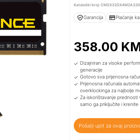
Kataloški broj: CMSX32GX4M2A32
Garancija
Plaćanje k
358.00
K
Dizajniran za visoke perfor
generacije
Gotovo sva prijenosna rač
Prijenosna računala automa
overklockinga za najbolje 
Za iskorištavanje prednosti 
samo ga priključite i krenite
Pošalji upit za ovaj proizv