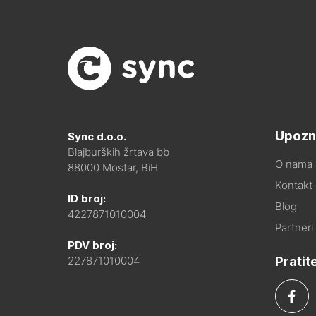
Upozn
Sync d.o.o.
Blajburških žrtava bb
O nama
88000 Mostar, BiH
Kontakt i
ID broj:
Blog
4227871010004
Partneri
PDV broj:
Pratit
227871010004