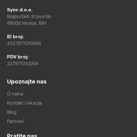
Sync d.o.o.
Blajburških žrtava bb
88000 Mostar, BiH
ID broj:
4227871010004
PDV broj:
227871010004
Upoznajte nas
O nama
Kontakt i lokacija
Blog
Partneri
Pratite nas