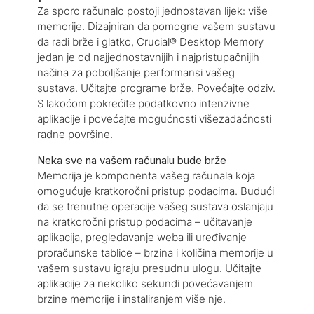
Za sporo računalo postoji jednostavan lijek: više
memorije. Dizajniran da pomogne vašem sustavu
da radi brže i glatko, Crucial® Desktop Memory
jedan je od najjednostavnijih i najpristupačnijih
načina za poboljšanje performansi vašeg
sustava. Učitajte programe brže. Povećajte odziv.
S lakoćom pokrećite podatkovno intenzivne
aplikacije i povećajte mogućnosti višezadaćnosti
radne površine.
Neka sve na vašem računalu bude brže
Memorija je komponenta vašeg računala koja
omogućuje kratkoročni pristup podacima. Budući
da se trenutne operacije vašeg sustava oslanjaju
na kratkoročni pristup podacima – učitavanje
aplikacija, pregledavanje weba ili uređivanje
proračunske tablice – brzina i količina memorije u
vašem sustavu igraju presudnu ulogu. Učitajte
aplikacije za nekoliko sekundi povećavanjem
brzine memorije i instaliranjem više nje.