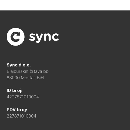
Sync d.o.o.
Blajburških žrtava bb
88000 Mostar, BiH
ID broj:
4227871010004
PDV broj:
227871010004