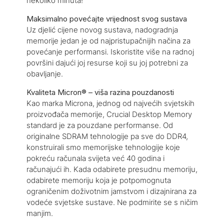
nekoliko minuta!
Maksimalno povećajte vrijednost svog sustava
Uz djelić cijene novog sustava, nadogradnja
memorije jedan je od najpristupačnijih načina za
povećanje performansi. Iskoristite više na radnoj
površini dajući joj resurse koji su joj potrebni za
obavljanje.
Kvaliteta Micron® – viša razina pouzdanosti
Kao marka Microna, jednog od najvećih svjetskih
proizvođača memorije, Crucial Desktop Memory
standard je za pouzdane performanse. Od
originalne SDRAM tehnologije pa sve do DDR4,
konstruirali smo memorijske tehnologije koje
pokreću računala svijeta već 40 godina i
računajući ih. Kada odabirete presudnu memoriju,
odabirete memoriju koja je potpomognuta
ograničenim doživotnim jamstvom i dizajnirana za
vodeće svjetske sustave. Ne podmirite se s ničim
manjim.