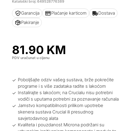
Kataloški broj: 649528776389
Garancija
Plaćanje karticom
Dostava
Pakiranje
81.90
KM
PDV uračunat u cijenu
Poboljšajte odziv vašeg sustava, brže pokrećite
programe i s više zadataka radite s lakoćom
Instalirajte s lakoćom; na Crucialu nisu potrebni
vodiči s uputama potrebni za poznavanje računala
Jamstvo kompatibilnosti prilikom upotrebe
skenera sustava Crucial ili presudnog
savjetodavnog alata
Kvaliteta i pouzdanost Microna podržani su