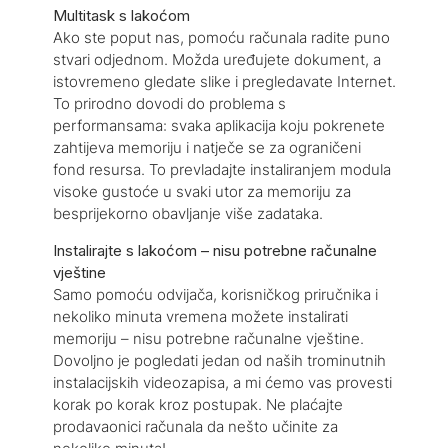
Multitask s lakoćom
Ako ste poput nas, pomoću računala radite puno
stvari odjednom. Možda uređujete dokument, a
istovremeno gledate slike i pregledavate Internet.
To prirodno dovodi do problema s
performansama: svaka aplikacija koju pokrenete
zahtijeva memoriju i natječe se za ograničeni
fond resursa. To prevladajte instaliranjem modula
visoke gustoće u svaki utor za memoriju za
besprijekorno obavljanje više zadataka.
Instalirajte s lakoćom – nisu potrebne računalne
vještine
Samo pomoću odvijača, korisničkog priručnika i
nekoliko minuta vremena možete instalirati
memoriju – nisu potrebne računalne vještine.
Dovoljno je pogledati jedan od naših trominutnih
instalacijskih videozapisa, a mi ćemo vas provesti
korak po korak kroz postupak. Ne plaćajte
prodavaonici računala da nešto učinite za