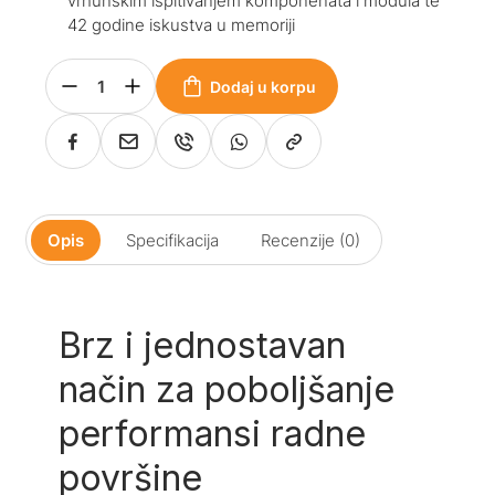
vrhunskim ispitivanjem komponenata i modula te
42 godine iskustva u memoriji
Dodaj u korpu
Opis
Specifikacija
Recenzije (0)
Brz i jednostavan
način za poboljšanje
performansi radne
površine