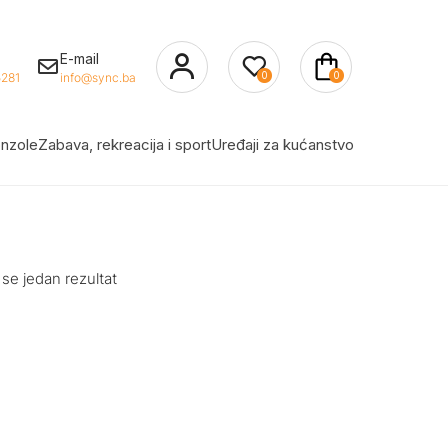
E-mail
0
0
281
info@sync.ba
nzole
Zabava, rekreacija i sport
Uređaji za kućanstvo
 se jedan rezultat