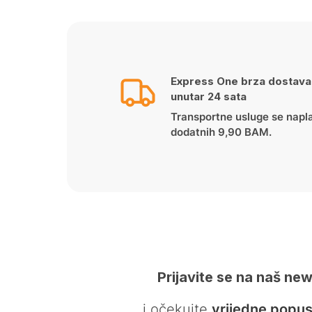
Express One brza dostava
unutar 24 sata
Transportne usluge se napl
dodatnih 9,90 BAM.
Prijavite se na naš new
… i očekujte
vrijedne popus