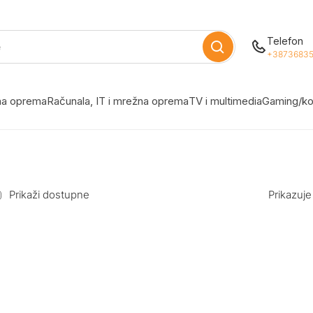
Telefon
+38736835
žna oprema
Računala, IT i mrežna oprema
TV i multimedia
Gaming/ko
Prikaži dostupne
Prikazuje