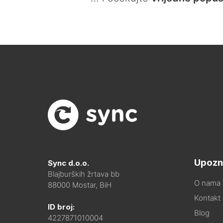
Upozn
Sync d.o.o.
Blajburških žrtava bb
O nama
88000 Mostar, BiH
Kontakt i
ID broj:
Blog
4227871010004