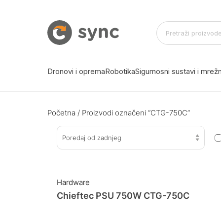
Dronovi i oprema
Robotika
Sigurnosni sustavi i mre
Početna
/ Proizvodi označeni “CTG-750C”
Poredaj od zadnjeg
Hardware
Chieftec PSU 750W CTG-750C