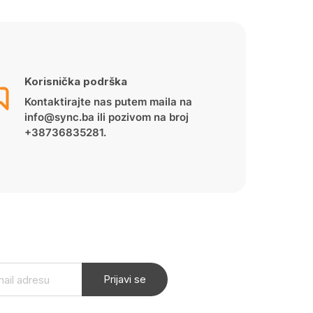
Korisnička podrška
Kontaktirajte nas putem maila na
info@sync.ba ili pozivom na broj
+38736835281.
Prijavi se