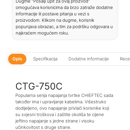
Dugme "Pošalji upit za ovaj proizvod"
omogućava korisnicima da brzo zatraže dodatne
informacije ili postave pitanja u vezi s
proizvodom. Klikom na dugme, korisnik
popunjava obrazac, a tim za podršku odgovara u
najkraćem mogućem roku.
Opis
Specifikacija
Dodatne informacije
Recen
CTG-750C
Popularna serija napajanja tvrtke CHIEFTEC sada
također ima i upravljanje kabelima. Višestruko
dodijeljeno, ovo napajanje privlači korisnike koji
su svjesni troškova i zaštite okoliša te cijene
jeftino napajanje s jedne strane i visoku
učinkovitost s druge strane.