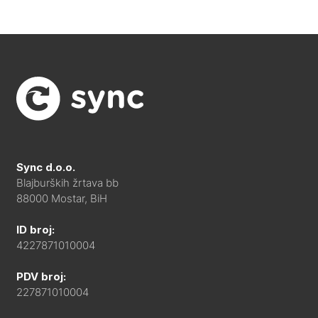
Sync d.o.o.
Blajburških žrtava bb
88000 Mostar, BiH
ID broj:
4227871010004
PDV broj:
227871010004