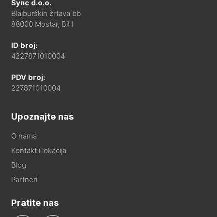
Sync d.o.o.
Blajburških žrtava bb
88000 Mostar, BiH
ID broj:
4227871010004
PDV broj:
227871010004
Upoznajte nas
O nama
Kontakt i lokacija
Blog
Partneri
Pratite nas