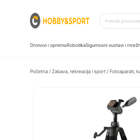
Dronovi i oprema
Robotika
Sigurnosni sustavi i mre
Početna
/
Zabava, rekreacija i sport
/
Fotoaparati, k