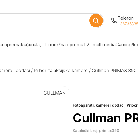
Telefon
+38736835
žna oprema
Računala, IT i mrežna oprema
TV i multimedia
Gaming/ko
amere i dodaci
/
Pribor za akcijske kamere
/ Cullman PRIMAX 390
CULLMAN
Fotoaparati, kamere i dodaci
,
Pribor
Cullman P
Kataloški broj: primax390