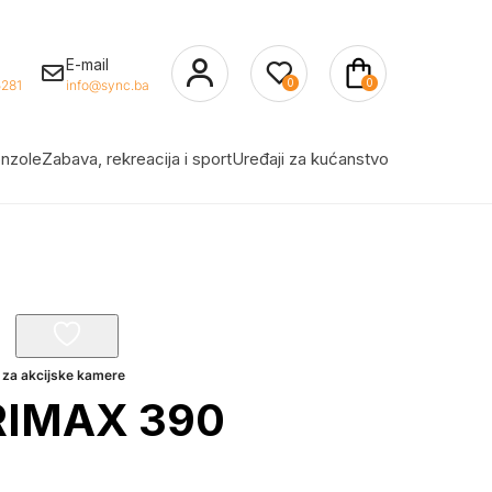
E-mail
0
0
281
info@sync.ba
nzole
Zabava, rekreacija i sport
Uređaji za kućanstvo
 za akcijske kamere
RIMAX 390