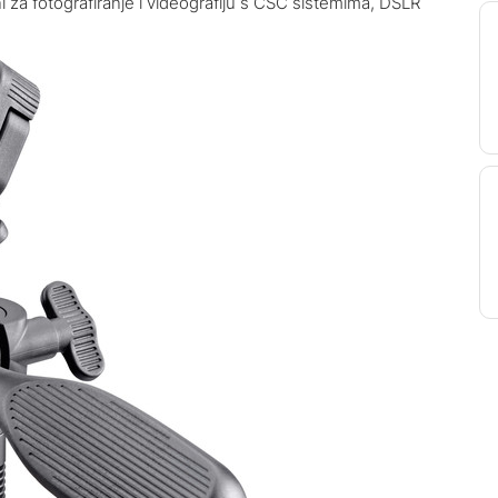
i za fotografiranje i videografiju s CSC sistemima, DSLR