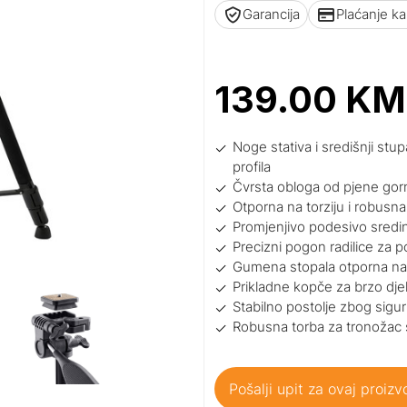
Garancija
Plaćanje k
139.00
KM
Noge stativa i središnji st
profila
Čvrsta obloga od pjene gor
Otporna na torziju i robusna
Promjenjivo podesivo sredin
Precizni pogon radilice za 
Gumena stopala otporna na 
Prikladne kopče za brzo dje
Stabilno postolje zbog sigu
Robusna torba za tronožac
Pošalji upit za ovaj proizv