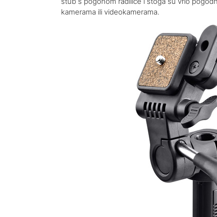
stub s pogonom radilice i stoga su vrlo pogodn
kamerama ili videokamerama.