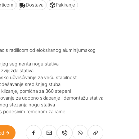
articom
Dostava
Pakiranje
upac s radilicom od eloksiranog aluminijumskog
njeg segmenta nogu stativa
 zvijezda stativa
sko učvršćivanje za veću stabilnost
podešavanje središnjeg stuba
klizanje, pomična za 360 stepeni
lovanje za udobno sklapanje i demontažu stativa
rnog stezanja nogu stativa
 s podesivim remenom za rame
od