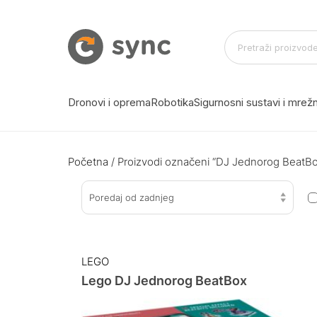
Dronovi i oprema
Robotika
Sigurnosni sustavi i mre
Početna
/ Proizvodi označeni “DJ Jednorog BeatB
Poredaj od zadnjeg
LEGO
Lego DJ Jednorog BeatBox