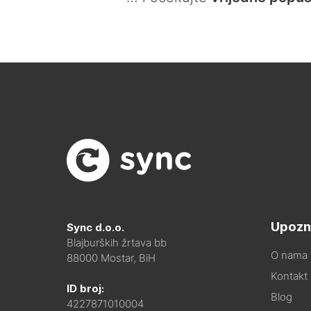
Upozn
Sync d.o.o.
Blajburških žrtava bb
O nama
88000 Mostar, BiH
Kontakt i
ID broj:
Blog
4227871010004