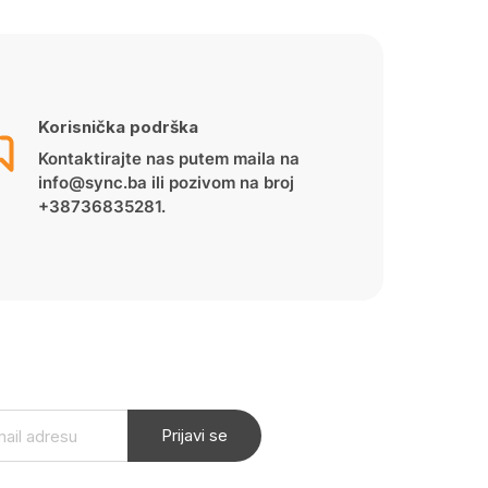
Korisnička podrška
Kontaktirajte nas putem maila na
info@sync.ba ili pozivom na broj
+38736835281.
Prijavi se