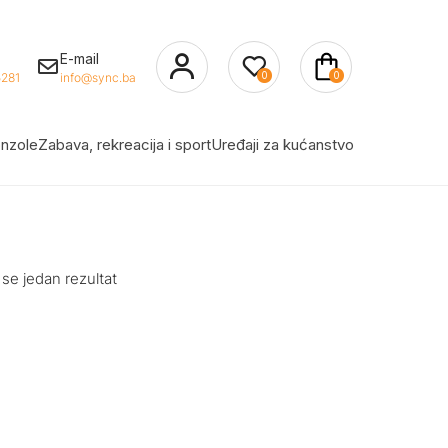
E-mail
0
0
281
info@sync.ba
nzole
Zabava, rekreacija i sport
Uređaji za kućanstvo
 se jedan rezultat