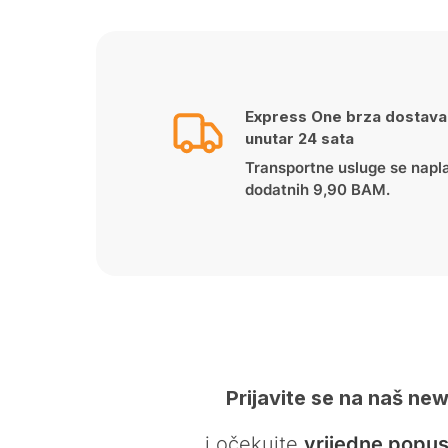
Express One brza dostava
unutar 24 sata
Transportne usluge se napl
dodatnih 9,90 BAM.
Prijavite se na naš new
… i očekujte
vrijedne popus