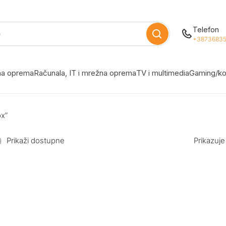
Telefon
+38736835
žna oprema
Računala, IT i mrežna oprema
TV i multimedia
Gaming/ko
ox”
Prikaži dostupne
Prikazuje