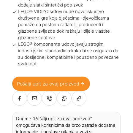
dodaje slatki sintetički pop zvuk
LEGO® VIDIYO setovi nude novo iskustvo
društvene igre koja dječacima i djevojčicama
pomaže da postanu redatelji, producenti i
glazbene zvijezde dok režiraju i dijele vlastite
glazbene spotove
LEGO® komponente udovoljavaju strogim
industrijskim standardima kako bi se osiguralo da
su dosljedne, kompatibilne i pouzdano povezane
svaki put
Pošalji upit za ovaj proizvod
Dugme "Pošalji upit za ovaj proizvod"
omogućava korisnicima da brzo zatraže dodatne
informacije ili postave pitanja u vezi s