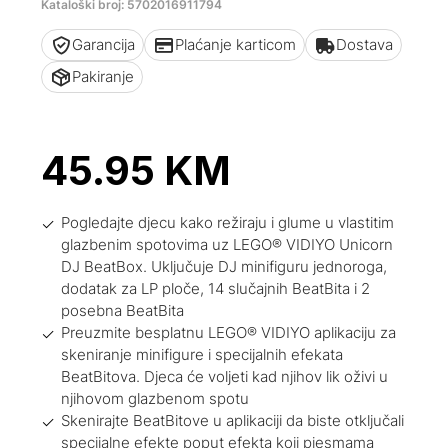
Kataloški broj: 5702016911794
Garancija
Plaćanje karticom
Dostava
Pakiranje
45.95
KM
Pogledajte djecu kako režiraju i glume u vlastitim
glazbenim spotovima uz LEGO® VIDIYO Unicorn
DJ BeatBox. Uključuje DJ minifiguru jednoroga,
dodatak za LP ploče, 14 slučajnih BeatBita i 2
posebna BeatBita
Preuzmite besplatnu LEGO® VIDIYO aplikaciju za
skeniranje minifigure i specijalnih efekata
BeatBitova. Djeca će voljeti kad njihov lik oživi u
njihovom glazbenom spotu
Skenirajte BeatBitove u aplikaciji da biste otključali
specijalne efekte poput efekta koji pjesmama