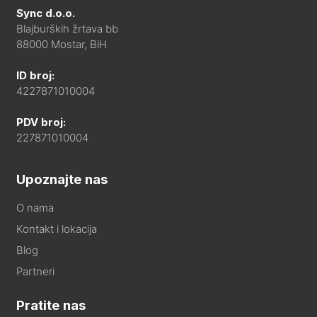
Sync d.o.o.
Blajburških žrtava bb
88000 Mostar, BiH
ID broj:
4227871010004
PDV broj:
227871010004
Upoznajte nas
O nama
Kontakt i lokacija
Blog
Partneri
Pratite nas