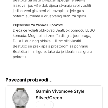
BeatBits da biste otključali specijalne efekte,
izazove i još više dok djeca stvaraju svoj vlastiti
jedinstveni glazbeni videozapis i dijele ga s
ostalim autorima u društvenoj hrani za djecu.
Prijenosno za zabavu u pokretu
Djeca će voljeti oblikovati BeatBox pomoću LEGO
komada. Mogu birati između dizajna jednoroga,
DJ-a ili duginog oblaka – ili izmisliti vlastiti.
BeatBox se preklapa s prostorom za pohranu
BeatBita i minifigure, tako da je idealan za igru u
pokretu.
Povezani proizvodi...
Garmin Vivomove Style
Silver/Green