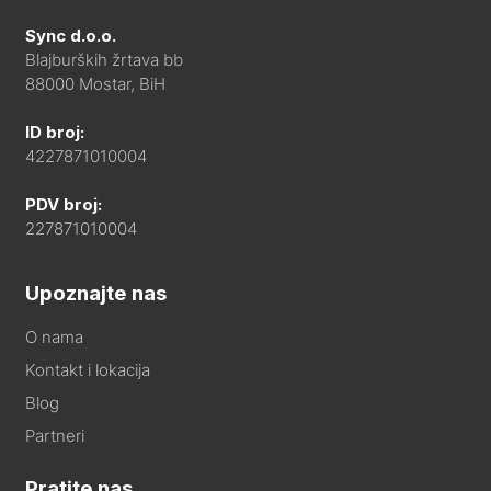
Sync d.o.o.
Blajburških žrtava bb
88000 Mostar, BiH
ID broj:
4227871010004
PDV broj:
227871010004
Upoznajte nas
O nama
Kontakt i lokacija
Blog
Partneri
Pratite nas