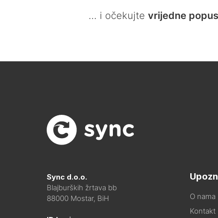
… i očekujte
vrijedne popus
Upozn
Sync d.o.o.
Blajburških žrtava bb
O nama
88000 Mostar, BiH
Kontakt i