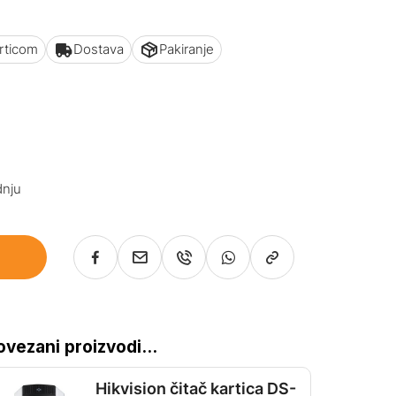
articom
Dostava
Pakiranje
e
dnju
ovezani proizvodi...
Hikvision čitač kartica DS-