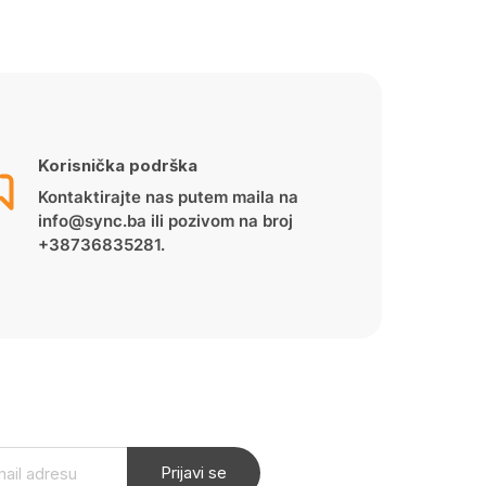
Korisnička podrška
Kontaktirajte nas putem maila na
info@sync.ba ili pozivom na broj
+38736835281.
Prijavi se