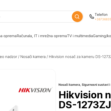
Telefon
+38736835
žna oprema
Računala, IT i mrežna oprema
TV i multimedia
Gaming/ko
eo nadzor
/
Nosači kamera
/ Hikvision nosač za kameru DS-127
Nosači kamera
,
Sigurnosni sustavi 
Hikvision 
DS-1273ZJ