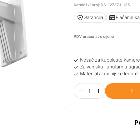
Kataloški broj: DS-1273ZJ-135
Garancija
Plaćanje k
PDV uračunat u cijenu
Nosač za kupolaste kamer
Za vanjsku i unutarnju ugra
Materijal aluminijske legure
P