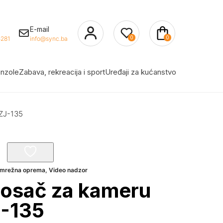
E-mail
0
0
281
info@sync.ba
nzole
Zabava, rekreacija i sport
Uređaji za kućanstvo
3ZJ-135
i mrežna oprema
,
Video nadzor
nosač za kameru
-135