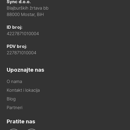
Sync d.o.o.
Blajburških žrtava bb
88000 Mostar, BiH
ID broj:
4227871010004
PDV broj:
227871010004
Upoznajte nas
O nama
Kontakt i lokacija
Blog
Partneri
Pratite nas