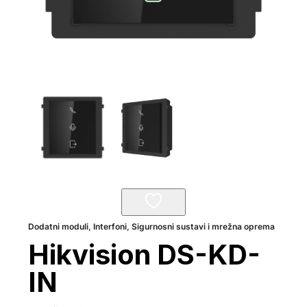
Dodatni moduli
,
Interfoni
,
Sigurnosni sustavi i mrežna oprema
Hikvision DS-KD-
IN