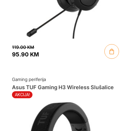
119.00
KM
95.90
KM
Original
Current
price
price
was:
is:
Gaming periferija
119.00 KM.
95.90 KM.
Asus TUF Gaming H3 Wireless Slušalice
AKCIJA!