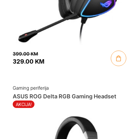
399.00
KM
329.00
KM
Original
Current
price
price
was:
is:
Gaming periferija
399.00 KM.
329.00 KM.
ASUS ROG Delta RGB Gaming Headset
AKCIJA!