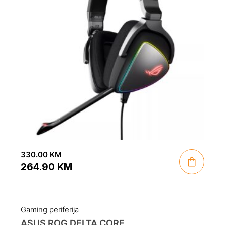
330.00
KM
264.90
KM
Original
Current
price
price
was:
is:
Gaming periferija
330.00 KM.
264.90 KM.
ASUS ROG DELTA CORE