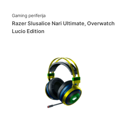
price
price
was:
is:
Gaming periferija
169.90 KM.
141.90 KM.
Razer Slusalice Nari Ultimate, Overwatch
Lucio Edition