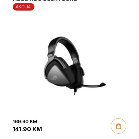
AKCIJA!
169.90
KM
141.90
KM
Original
Current