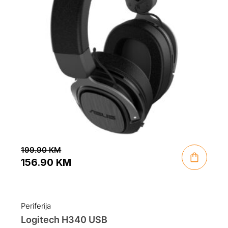
199.90
KM
156.90
KM
Original
Current
price
price
was:
is:
Periferija
199.90 KM.
156.90 KM.
Logitech H340 USB