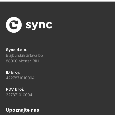
Sync d.o.o.
Blajburških žrtava bb
88000 Mostar, BiH
ID broj:
4227871010004
PDV broj:
227871010004
Upoznajte nas