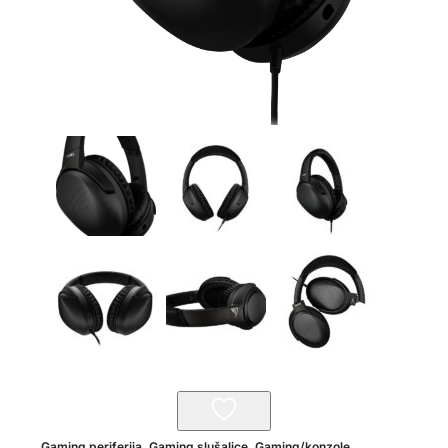
Gaming periferija
,
Gaming slušalice
,
Gaming/konzole