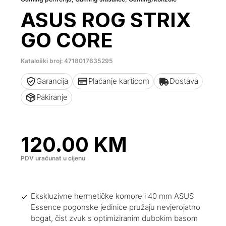
ASUS ROG STRIX
GO CORE
Kataloški broj: 4718017635295
Garancija
Plaćanje karticom
Dostava
Pakiranje
120.00
KM
PDV uračunat u cijenu
Ekskluzivne hermetičke komore i 40 mm ASUS
Essence pogonske jedinice pružaju nevjerojatno
bogat, čist zvuk s optimiziranim dubokim basom