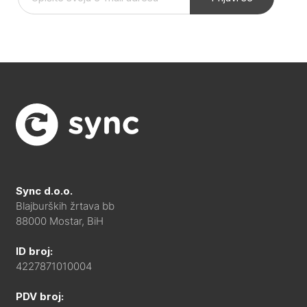
Sync d.o.o.
Blajburških žrtava bb
88000 Mostar, BiH
ID broj:
4227871010004
PDV broj: