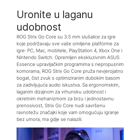
Uronite u laganu
udobnost
ROG Strix Go Core su 3.5 mm slušalice za igre
koje podržavaju sve vaše omiljene platforme za
igre: PC, Mac, mobitele, PlayStation 4, Xbox One i
Nintendo Switch. Opremljen ekskluzivnim ASUS
Essence upravljačkim programima s nepropusnim
komorama, ROG Strix Go Core pruža nevjerojatno
bogat, čist zvuk s optimiziranim dubokim basom
za zadivljujuća audio iskustva. Sa ergonomskim,
laganim dizajnom za vrhunsku udobnost i
okretnim mehanizmom za brzu i jednostavnu
prenosivost, Strix Go Core nudi savršenu
ravnotežu značajki koje vam omogućuju igranje
bez umora, ma gdje se nalazili.