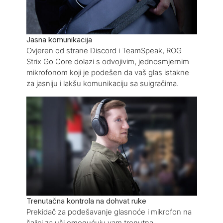
Jasna komunikacija
Ovjeren od strane Discord i TeamSpeak, ROG
Strix Go Core dolazi s odvojivim, jednosmjernim
mikrofonom koji je podešen da vaš glas istakne
za jasniju i lakšu komunikaciju sa suigračima.
Trenutačna kontrola na dohvat ruke
Prekidač za podešavanje glasnoće i mikrofon na
šalici za uši omogućuju vam trenutna