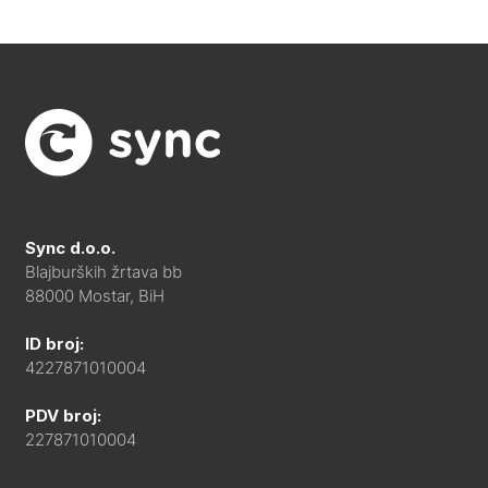
Sync d.o.o.
Blajburških žrtava bb
88000 Mostar, BiH
ID broj:
4227871010004
PDV broj:
227871010004