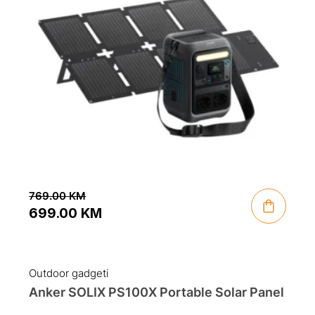
769.00
KM
699.00
KM
Original
Current
price
price
was:
is:
Outdoor gadgeti
769.00 KM.
699.00 KM.
Anker SOLIX PS100X Portable Solar Panel