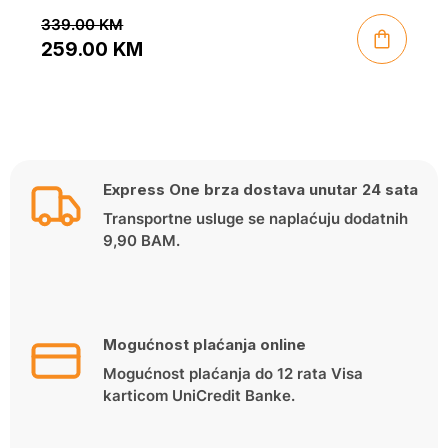
339.00
KM
259.00
KM
Original
Current
price
price
was:
is:
339.00 KM.
259.00 KM.
Express One brza dostava unutar 24 sata
Transportne usluge se naplaćuju dodatnih
9,90 BAM.
Mogućnost plaćanja online
Mogućnost plaćanja do 12 rata Visa
karticom UniCredit Banke.