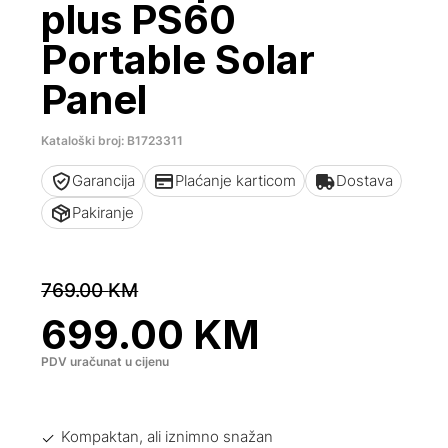
plus PS60
Portable Solar
Panel
Kataloški broj: B1723311
Garancija
Plaćanje karticom
Dostava
Pakiranje
769.00
KM
699.00
KM
PDV uračunat u cijenu
Kompaktan, ali iznimno snažan