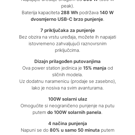
peak).
Baterija kapaciteta
288 Wh
podržava
140 W
dvosmjerno USB-C brzo punjenje
.
7 priključaka za punjenje
Bez obzira na vrstu uređaja, možete ih napajati
istovremeno zahvaljujući raznovrsnim
priključcima.
Dizajn prilagođen putovanjima
Ova power station jedinica je
15% manja
od
sličnih modela.
Uz dodatnu naramenicu (prodaje se zasebno),
lako je nosiva na svim avanturama.
100W solarni ulaz
Omogućite si neograničeno punjenje na putu
putem
do 100W solarnih panela
.
4 načina punjenja
Napuni se do
80% u samo 50 minuta
putem