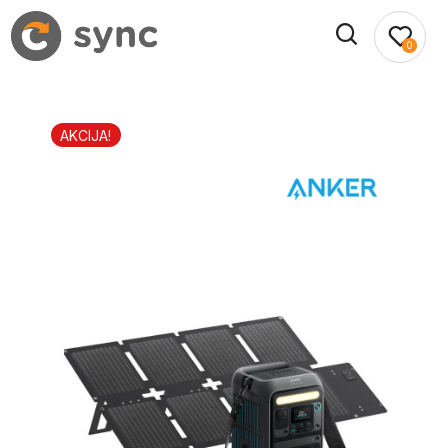
0
AKCIJA!