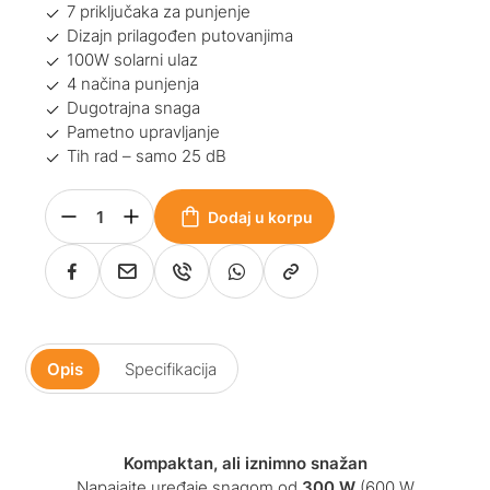
7 priključaka za punjenje
Dizajn prilagođen putovanjima
100W solarni ulaz
4 načina punjenja
Dugotrajna snaga
Pametno upravljanje
Tih rad – samo 25 dB
Dodaj u korpu
Opis
Specifikacija
Kompaktan, ali iznimno snažan
Napajajte uređaje snagom od
300 W
(600 W