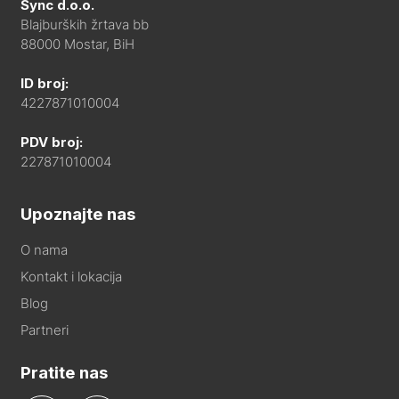
Sync d.o.o.
Blajburških žrtava bb
88000 Mostar, BiH
ID broj:
4227871010004
PDV broj:
227871010004
Upoznajte nas
O nama
Kontakt i lokacija
Blog
Partneri
Pratite nas