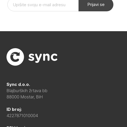
Prijavi se
Sync d.o.o.
Blajburških žrtava bb
88000 Mostar, BiH
ID broj:
4227871010004