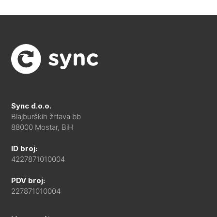
Sync d.o.o.
Blajburških žrtava bb
88000 Mostar, BiH
ID broj:
4227871010004
PDV broj:
227871010004