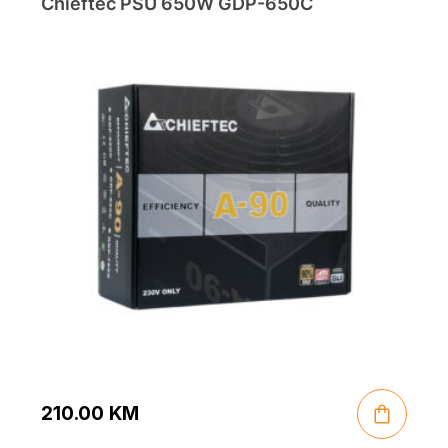
Chieftec PSU 650W GDP-650C
210.00
KM