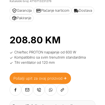
Kataloški broj: 4710713231276
Garancija
Plaćanje karticom
Dostava
Pakiranje
208.80
KM
Chieftec PROTON napajanje od 600 W
Kompatibilno sa svim trenutnim standardima
Tihi ventilator od 120 mm
Pošalji upit za ovaj proizvod