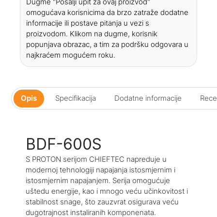
Dugme "Pošalji upit za ovaj proizvod"
omogućava korisnicima da brzo zatraže dodatne
informacije ili postave pitanja u vezi s
proizvodom. Klikom na dugme, korisnik
popunjava obrazac, a tim za podršku odgovara u
najkraćem mogućem roku.
Opis
Specifikacija
Dodatne informacije
Recen
BDF-600S
S PROTON serijom CHIEFTEC napreduje u
modernoj tehnologiji napajanja istosmjernim i
istosmjernim napajanjem. Serija omogućuje
uštedu energije, kao i mnogo veću učinkovitost i
stabilnost snage, što zauzvrat osigurava veću
dugotrajnost instaliranih komponenata.