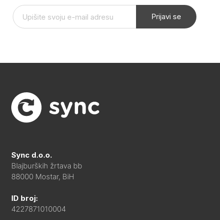
Prijavi se
Sync d.o.o.
Blajburških žrtava bb
88000 Mostar, BiH
ID broj:
4227871010004