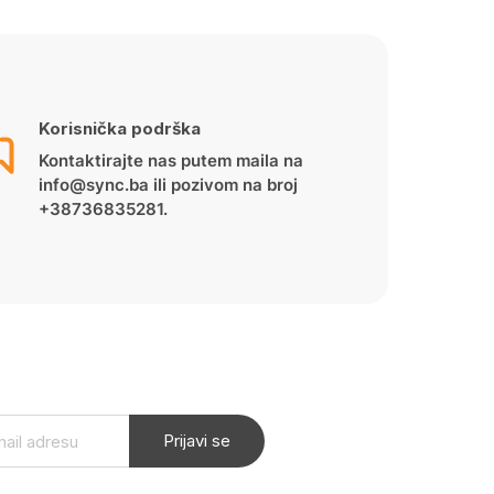
Korisnička podrška
Kontaktirajte nas putem maila na
info@sync.ba ili pozivom na broj
+38736835281.
Prijavi se