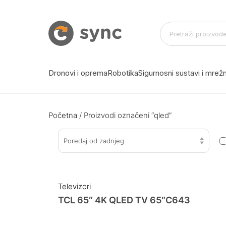
Dronovi i oprema
Robotika
Sigurnosni sustavi i mre
Početna
/ Proizvodi označeni “qled”
Poredaj od zadnjeg
Televizori
TCL 65″ 4K QLED TV 65″C643