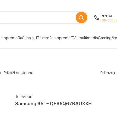
Telefon
+38736835
žna oprema
Računala, IT i mrežna oprema
TV i multimedia
Gaming/ko
Prikaži dostupne
Prikazuje
Televizori
Samsung 65″ – QE65Q67BAUXXH