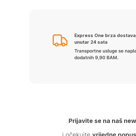
Express One brza dostava
unutar 24 sata
Transportne usluge se napl
dodatnih 9,90 BAM.
Prijavite se na naš new
… i očekujte
vrijedne popus