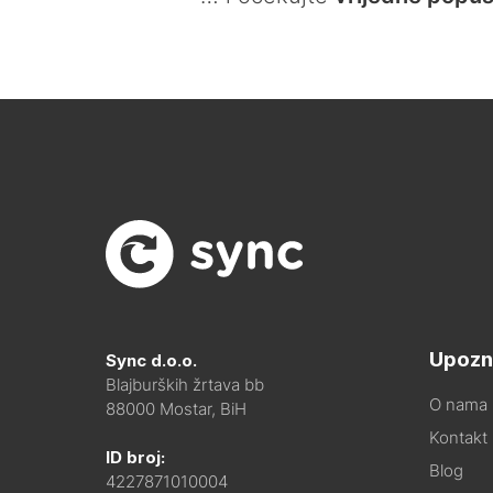
Upozn
Sync d.o.o.
Blajburških žrtava bb
O nama
88000 Mostar, BiH
Kontakt i
ID broj:
Blog
4227871010004