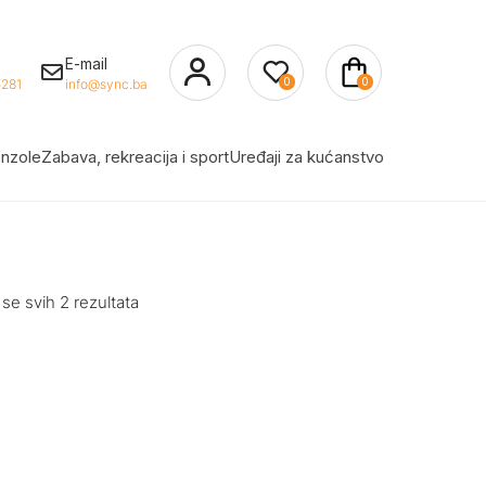
E-mail
0
0
281
info@sync.ba
nzole
Zabava, rekreacija i sport
Uređaji za kućanstvo
 se svih 2 rezultata