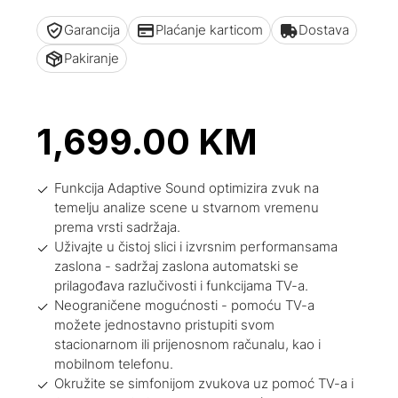
Garancija
Plaćanje karticom
Dostava
Pakiranje
1,699.00
KM
Funkcija Adaptive Sound optimizira zvuk na
temelju analize scene u stvarnom vremenu
prema vrsti sadržaja.
Uživajte u čistoj slici i izvrsnim performansama
zaslona - sadržaj zaslona automatski se
prilagođava razlučivosti i funkcijama TV-a.
Neograničene mogućnosti - pomoću TV-a
možete jednostavno pristupiti svom
stacionarnom ili prijenosnom računalu, kao i
mobilnom telefonu.
Okružite se simfonijom zvukova uz pomoć TV-a i