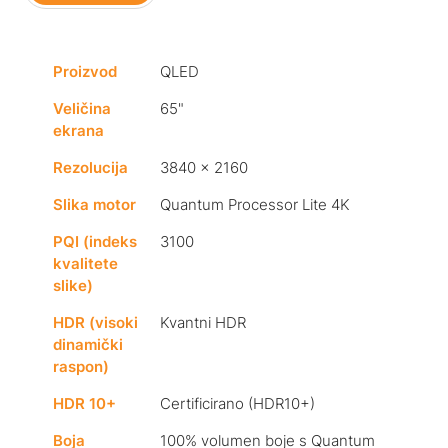
Proizvod
QLED
Veličina
65"
ekrana
Rezolucija
3840 x 2160
Slika motor
Quantum Processor Lite 4K
PQI (indeks
3100
kvalitete
slike)
HDR (visoki
Kvantni HDR
dinamički
raspon)
HDR 10+
Certificirano (HDR10+)
Boja
100% volumen boje s Quantum