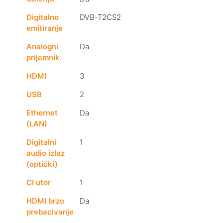
Digitalno
DVB-T2CS2
emitiranje
Analogni
Da
prijemnik
HDMI
3
USB
2
Ethernet
Da
(LAN)
Digitalni
1
audio izlaz
(optički)
CI utor
1
HDMI brzo
Da
prebacivanje