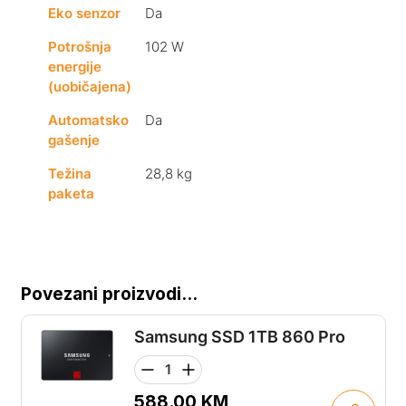
Eko senzor
Da
Potrošnja
102 W
energije
(uobičajena)
Automatsko
Da
gašenje
Težina
28,8 kg
paketa
Povezani proizvodi...
Samsung SSD 1TB 860 Pro
588.00
KM