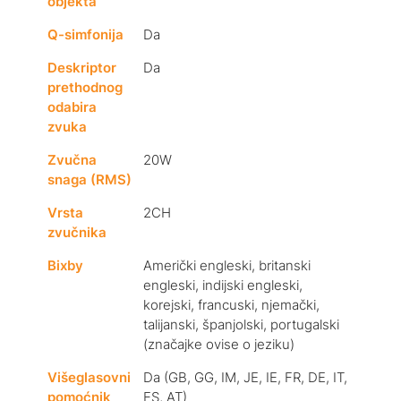
objekta
Q-simfonija
Da
Deskriptor
Da
prethodnog
odabira
zvuka
Zvučna
20W
snaga (RMS)
Vrsta
2CH
zvučnika
Bixby
Američki engleski, britanski
engleski, indijski engleski,
korejski, francuski, njemački,
talijanski, španjolski, portugalski
(značajke ovise o jeziku)
Višeglasovni
Da (GB, GG, IM, JE, IE, FR, DE, IT,
pomoćnik
ES, AT)