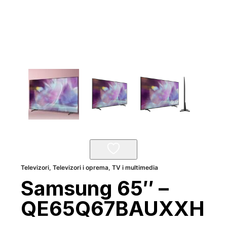
Televizori
,
Televizori i oprema
,
TV i multimedia
Samsung 65″ –
QE65Q67BAUXXH