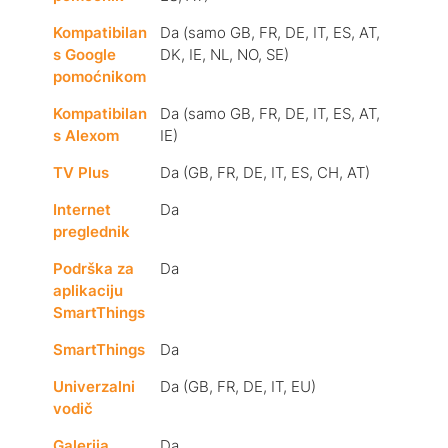
Kompatibilan
Da (samo GB, FR, DE, IT, ES, AT,
s Google
DK, IE, NL, NO, SE)
pomoćnikom
Kompatibilan
Da (samo GB, FR, DE, IT, ES, AT,
s Alexom
IE)
TV Plus
Da (GB, FR, DE, IT, ES, CH, AT)
Internet
Da
preglednik
Podrška za
Da
aplikaciju
SmartThings
SmartThings
Da
Univerzalni
Da (GB, FR, DE, IT, EU)
vodič
Galerija
Da