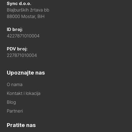
Sync d.o.o.
Blajburških žrtava bb
88000 Mostar, BiH
ID broj:
4227871010004
PDV broj:
227871010004
Upoznajte nas
O nama
Kontakt i lokacija
Blog
Partneri
Pratite nas