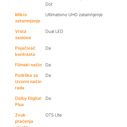
Dot
Mikro
Ultimativno UHD zatamnjenje
zatamnjenje
Vrsta
Dual LED
zaslona
Pojačivač
Da
kontrasta
Filmski način
Da
Podrška za
Da
izvorni način
rada
Dolby Digital
Da
Plus
Zvuk
OTS Lite
praćenja