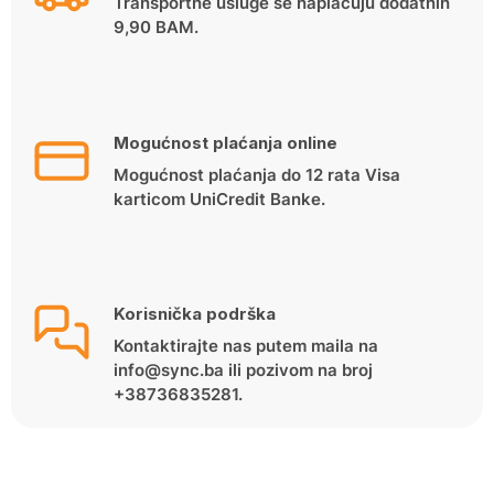
Transportne usluge se naplaćuju dodatnih
9,90 BAM.
Mogućnost plaćanja online
Mogućnost plaćanja do 12 rata Visa
karticom UniCredit Banke.
Korisnička podrška
Kontaktirajte nas putem maila na
info@sync.ba ili pozivom na broj
+38736835281.