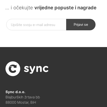
… i očekujte
vrijedne popuste i nagrade
Prijavi se
Sync d.o.o.
Blajburških žrtava bb
88000 Mostar, BiH