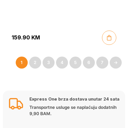
159.90
KM
1
2
3
4
5
6
7
→
Express One brza dostava unutar 24 sata
Transportne usluge se naplaćuju dodatnih
9,90 BAM.