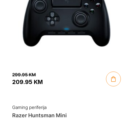
299.95
KM
209.95
KM
Original
Current
price
price
was:
is:
Gaming periferija
299.95 KM.
209.95 KM.
Razer Huntsman Mini