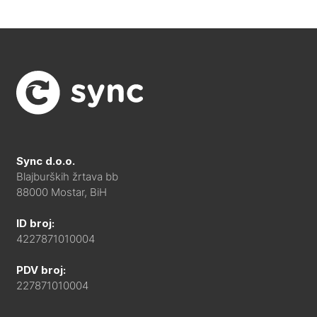
Sync d.o.o.
Blajburških žrtava bb
88000 Mostar, BiH
ID broj:
4227871010004
PDV broj:
227871010004