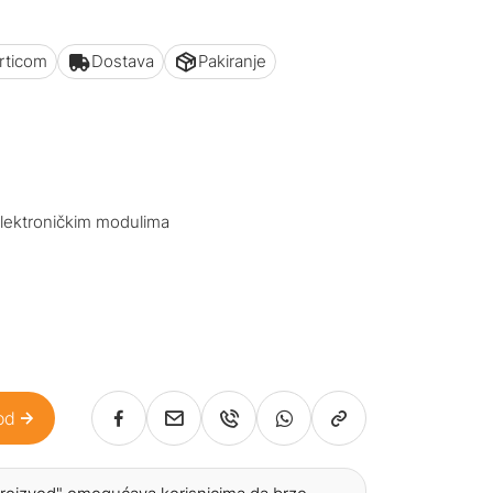
articom
Dostava
Pakiranje
lektroničkim modulima
od