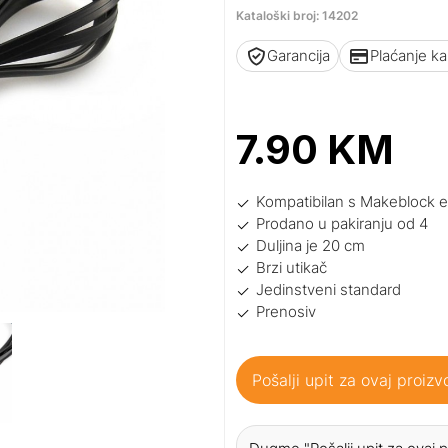
Kataloški broj: 14202
Garancija
Plaćanje k
7.90
KM
Kompatibilan s Makeblock e
Prodano u pakiranju od 4
Duljina je 20 cm
Brzi utikač
Jedinstveni standard
Prenosiv
Pošalji upit za ovaj proizv