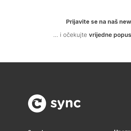
Prijavite se na naš new
… i očekujte
vrijedne popus