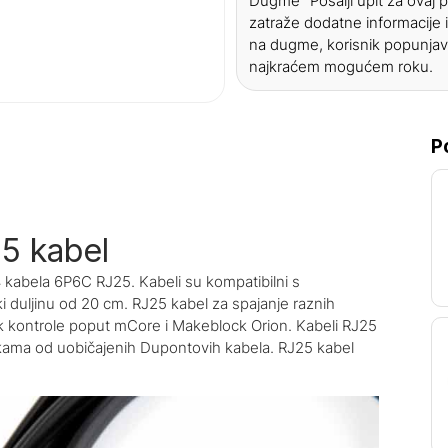
Dugme "Pošalji upit za ovaj
zatraže dodatne informacije i
na dugme, korisnik popunjav
najkraćem mogućem roku.
P
5 kabel
kabela 6P6C RJ25. Kabeli su kompatibilni s
 duljinu od 20 cm. RJ25 kabel za spajanje raznih
k kontrole poput mCore i Makeblock Orion. Kabeli RJ25
škama od uobičajenih Dupontovih kabela. RJ25 kabel