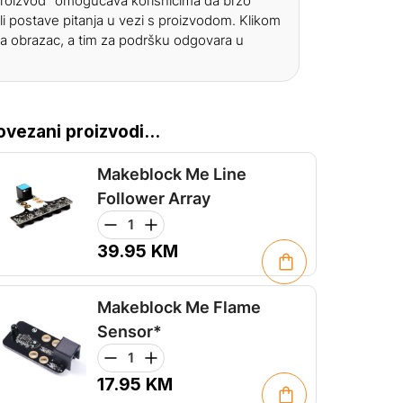
 proizvod" omogućava korisnicima da brzo
li postave pitanja u vezi s proizvodom. Klikom
a obrazac, a tim za podršku odgovara u
ovezani proizvodi...
Makeblock Me Line
Follower Array
39.95
KM
Makeblock Me Flame
Sensor*
17.95
KM