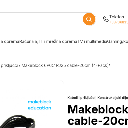
Telefon
+38736835
žna oprema
Računala, IT i mrežna oprema
TV i multimedia
Gaming/ko
 priključci
/ Makeblock 6P6C RJ25 cable-20cm (4-Pack)*
Kabeli i priključci
,
Konstrukcijski dije
Makeblock
cable-20c