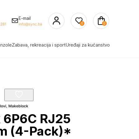
E-mail
0
0
281
info@sync.ba
nzole
Zabava, rekreacija i sport
Uređaji za kućanstvo
lovi
,
Makeblock
 6P6C RJ25
m (4-Pack)*