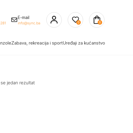
E-mail
0
0
281
info@sync.ba
nzole
Zabava, rekreacija i sport
Uređaji za kućanstvo
 se jedan rezultat