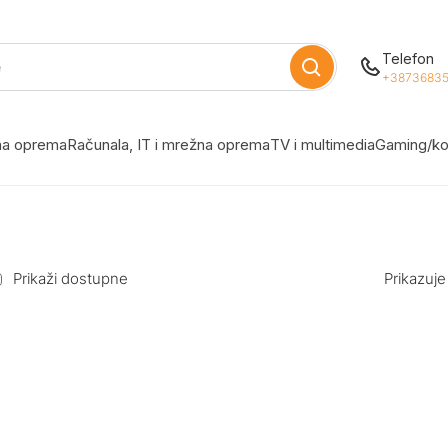
Telefon
+38736835
žna oprema
Računala, IT i mrežna oprema
TV i multimedia
Gaming/ko
Prikaži dostupne
Prikazuje