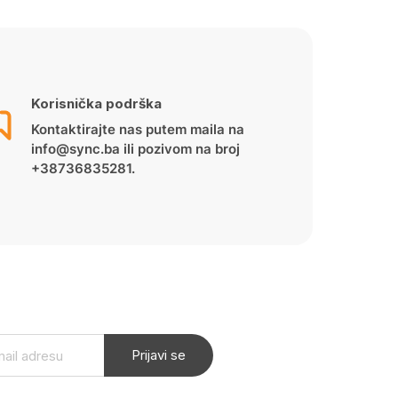
Korisnička podrška
Kontaktirajte nas putem maila na
info@sync.ba ili pozivom na broj
+38736835281.
Prijavi se