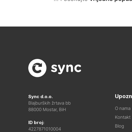
Upozn
Sync d.o.o.
Blajburških žrtava bb
O nama
88000 Mostar, BiH
Kontakt i
ID broj:
Blog
4227871010004