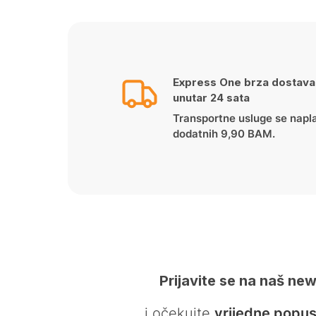
Express One brza dostava
unutar 24 sata
Transportne usluge se napl
dodatnih 9,90 BAM.
Prijavite se na naš new
… i očekujte
vrijedne popus