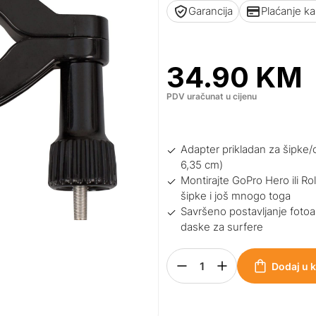
Garancija
Plaćanje k
34.90
KM
PDV uračunat u cijenu
Adapter prikladan za šipke/c
6,35 cm)
Montirajte GoPro Hero ili Ro
šipke i još mnogo toga
Savršeno postavljanje fotoapa
daske za surfere
Dodaj u 