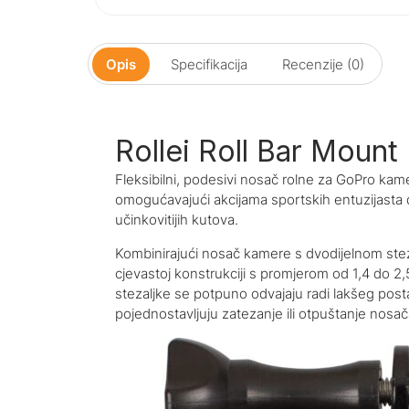
Opis
Specifikacija
Recenzije (0)
Rollei Roll Bar Mount
Fleksibilni, podesivi nosač rolne za GoPro kam
omogućavajući akcijama sportskih entuzijasta da
učinkovitijih kutova.
Kombinirajući nosač kamere s dvodijelnom steza
cjevastoj konstrukciji s promjerom od 1,4 do 2,5 
stezaljke se potpuno odvajaju radi lakšeg post
pojednostavljuju zatezanje ili otpuštanje nosač