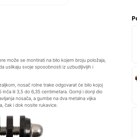
P
ere može se montirati na bilo kojem broju položaja,
 uslikaju svoje sposobnosti iz uzbudljivijih i
ljkom, nosač rolne trake odgovarat će bilo kojoj
inča ili 3,5 do 6,35 centimetara. Gornji i donji dio
avljanja nosača, a gumbe na dva metalna vijka
a, čak i dok nosite rukavice.