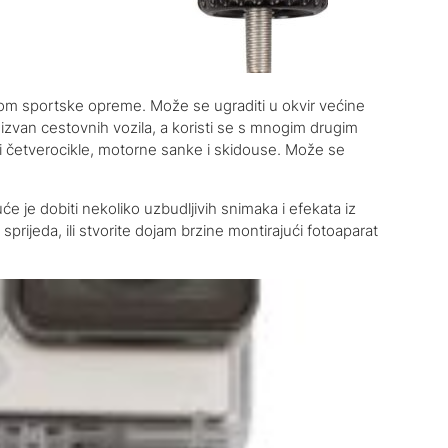
rom sportske opreme. Može se ugraditi u okvir većine
ili izvan cestovnih vozila, a koristi se s mnogim drugim
V i četverocikle, motorne sanke i skidouse. Može se
 je dobiti nekoliko uzbudljivih snimaka i efekata iz
 sprijeda, ili stvorite dojam brzine montirajući fotoaparat