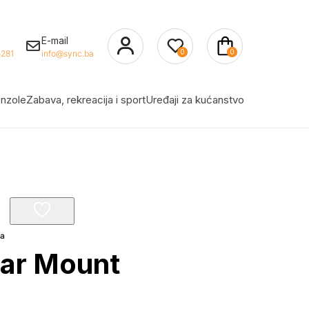
E-mail
0
0
281
info@sync.ba
nzole
Zabava, rekreacija i sport
Uređaji za kućanstvo
a
lbar Mount