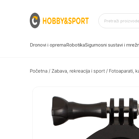
Dronovi i oprema
Robotika
Sigurnosni sustavi i mre
Početna
/
Zabava, rekreacija i sport
/
Fotoaparati, k