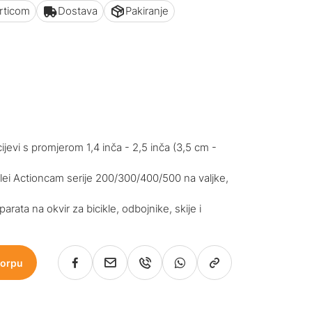
articom
Dostava
Pakiranje
ijevi s promjerom 1,4 inča - 2,5 inča (3,5 cm -
llei Actioncam serije 200/300/400/500 na valjke,
rata na okvir za bicikle, odbojnike, skije i
korpu