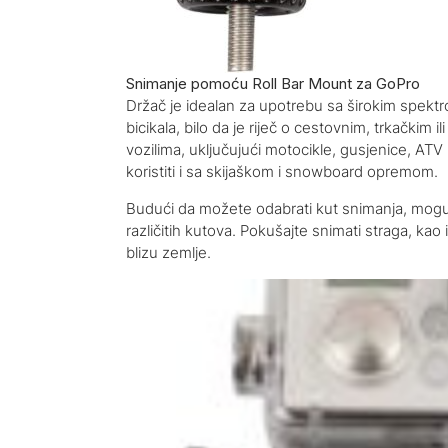
Snimanje pomoću Roll Bar Mount za GoPro
Držač je idealan za upotrebu sa širokim spekt
bicikala, bilo da je riječ o cestovnim, trkačkim 
vozilima, uključujući motocikle, gusjenice, AT
koristiti i sa skijaškom i snowboard opremom.
Budući da možete odabrati kut snimanja, moguće
različitih kutova. Pokušajte snimati straga, kao i
blizu zemlje.