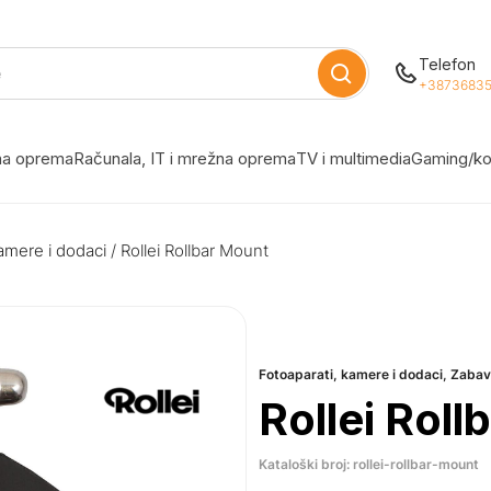
Telefon
+38736835
žna oprema
Računala, IT i mrežna oprema
TV i multimedia
Gaming/ko
amere i dodaci
/ Rollei Rollbar Mount
Fotoaparati, kamere i dodaci
,
Zabav
Rollei Rol
Kataloški broj: rollei-rollbar-mount