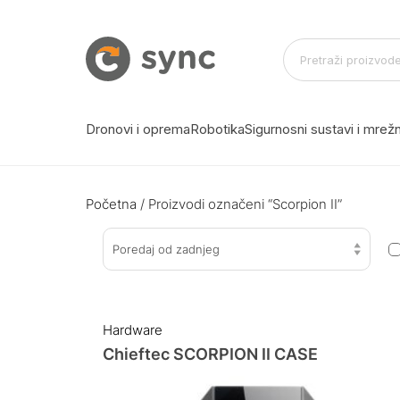
Dronovi i oprema
Robotika
Sigurnosni sustavi i mre
Početna
/ Proizvodi označeni “Scorpion II”
Poredaj od zadnjeg
Hardware
Chieftec SCORPION II CASE