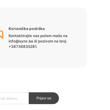
Korisnička podrška
Kontaktirajte nas putem maila na
info@sync.ba ili pozivom na broj
+38736835281.
Prijavi se