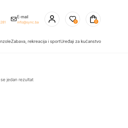
E-mail
0
0
281
info@sync.ba
nzole
Zabava, rekreacija i sport
Uređaji za kućanstvo
 se jedan rezultat