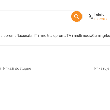
Telefon
+38736835
žna oprema
Računala, IT i mrežna oprema
TV i multimedia
Gaming/ko
Prikaži dostupne
Prikazuje