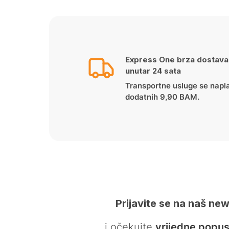
Express One brza dostava
unutar 24 sata
Transportne usluge se napl
dodatnih 9,90 BAM.
Prijavite se na naš new
… i očekujte
vrijedne popus