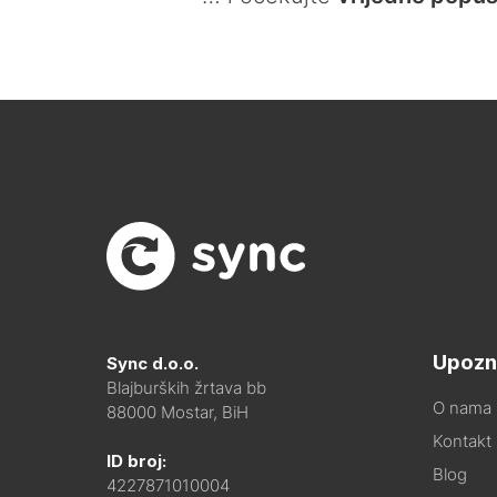
Upozn
Sync d.o.o.
Blajburških žrtava bb
O nama
88000 Mostar, BiH
Kontakt i
ID broj:
Blog
4227871010004