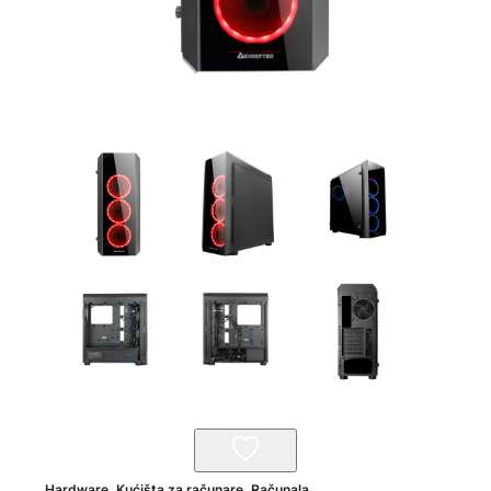
Hardware
,
Kućišta za računare
,
Računala