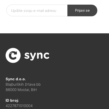
Prijavi se
Sync d.o.o.
Blajburških žrtava bb
88000 Mostar, BiH
ID broj:
4227871010004