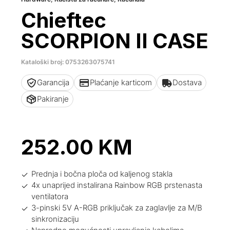
Chieftec
SCORPION II CASE
Kataloški broj: 0753263075741
Garancija
Plaćanje karticom
Dostava
Pakiranje
252.00
KM
Prednja i bočna ploča od kaljenog stakla
4x unaprijed instalirana Rainbow RGB prstenasta
ventilatora
3-pinski 5V A-RGB priključak za zaglavlje za M/B
sinkronizaciju