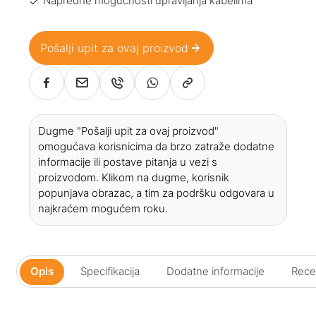
Napredne mogućnosti upravljanja kabelima
Pošalji upit za ovaj proizvod
Dugme "Pošalji upit za ovaj proizvod"
omogućava korisnicima da brzo zatraže dodatne
informacije ili postave pitanja u vezi s
proizvodom. Klikom na dugme, korisnik
popunjava obrazac, a tim za podršku odgovara u
najkraćem mogućem roku.
Opis
Specifikacija
Dodatne informacije
Recen