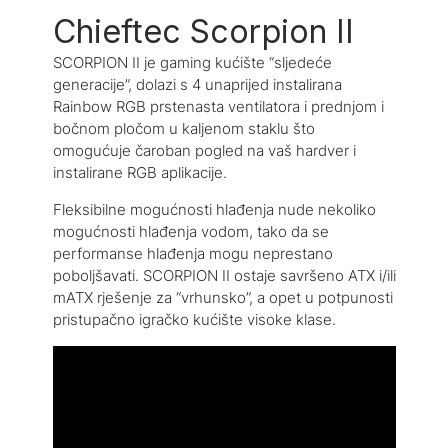
Chieftec Scorpion II
SCORPION II je gaming kućište “sljedeće
generacije”, dolazi s 4 unaprijed instalirana
Rainbow RGB prstenasta ventilatora i prednjom i
bočnom pločom u kaljenom staklu što
omogućuje čaroban pogled na vaš hardver i
instalirane RGB aplikacije.
Fleksibilne mogućnosti hlađenja nude nekoliko
mogućnosti hlađenja vodom, tako da se
performanse hlađenja mogu neprestano
poboljšavati. SCORPION II ostaje savršeno ATX i/ili
mATX rješenje za “vrhunsko”, a opet u potpunosti
pristupačno igračko kućište visoke klase.