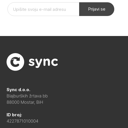
Prijavi se
Sync d.o.o.
Blajburških žrtava bb
88000 Mostar, BiH
ID broj:
4227871010004